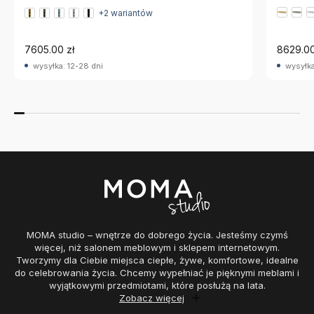
+2 wariantów
7605.00 zł
8629.00
wysyłka: 12-28 dni
wysyłka
MOMA studio – wnętrze do dobrego życia. Jesteśmy czymś
więcej, niż salonem meblowym i sklepem internetowym.
Tworzymy dla Ciebie miejsca ciepłe, żywe, komfortowe, idealne
do celebrowania życia. Chcemy wypełniać je pięknymi meblami i
wyjątkowymi przedmiotami, które posłużą na lata.
Zobacz więcej