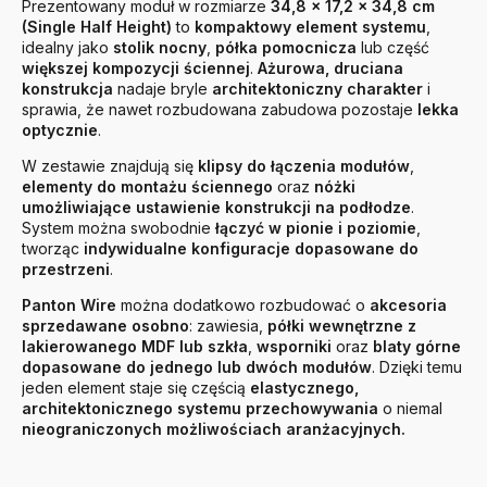
Prezentowany moduł w rozmiarze
34,8 × 17,2 × 34,8
cm
(Single Half Height)
to
kompaktowy element systemu
,
idealny jako
stolik nocny
,
półka pomocnicza
lub część
większej kompozycji ściennej
.
Ażurowa, druciana
konstrukcja
nadaje bryle
architektoniczny charakter
i
sprawia, że nawet rozbudowana zabudowa pozostaje
lekka
optycznie
.
W zestawie znajdują się
klipsy do łączenia modułów
,
elementy do montażu ściennego
oraz
nóżki
umożliwiające ustawienie konstrukcji na podłodze
.
System można swobodnie
łączyć w pionie i poziomie
,
tworząc
indywidualne konfiguracje dopasowane do
przestrzeni
.
Panton Wire
można dodatkowo rozbudować o
akcesoria
sprzedawane osobno
: zawiesia,
półki wewnętrzne z
lakierowanego MDF lub szkła
,
wsporniki
oraz
blaty górne
dopasowane do jednego lub dwóch modułów
. Dzięki temu
jeden element staje się częścią
elastycznego,
architektonicznego systemu przechowywania
o niemal
nieograniczonych możliwościach aranżacyjnych.