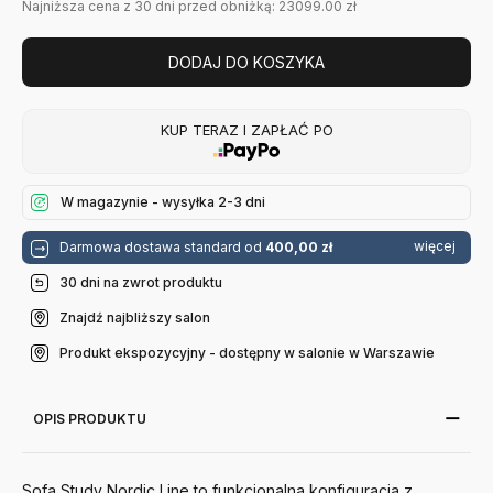
Najniższa cena z 30 dni przed obniżką: 23099.00 zł
DODAJ DO KOSZYKA
KUP TERAZ I ZAPŁAĆ PO
W magazynie - wysyłka 2-3 dni
więcej
Darmowa dostawa standard od
400,00 zł
30 dni na zwrot produktu
Znajdź najbliższy salon
Produkt ekspozycyjny - dostępny w salonie w Warszawie
OPIS PRODUKTU
Sofa Study Nordic Line to funkcjonalna konfiguracja z