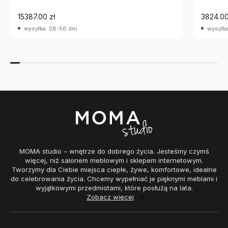
15387.00 zł
3824.00
wysyłka: 28-56 dni
wysyłka
MOMA studio – wnętrze do dobrego życia. Jesteśmy czymś
więcej, niż salonem meblowym i sklepem internetowym.
Tworzymy dla Ciebie miejsca ciepłe, żywe, komfortowe, idealne
do celebrowania życia. Chcemy wypełniać je pięknymi meblami i
wyjątkowymi przedmiotami, które posłużą na lata.
Zobacz więcej