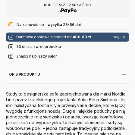
KUP TERAZ I ZAPŁAĆ PO
Na zamówienie - wysyłka 28-56 dni
więcej
Darmowa dostawa standard od
400,00 zł
30 dni na zwrot produktu
Znajdź najbliższy salon
OPIS PRODUKTU
Study to designerska sofa zaprojektowana dla marki Nordic
Line przez izraelskiego projektanta Arika Bena Simhona. Jej
minimalistyczna forma kryje przemyślane detale, które łączą
wygodę z funkcjonalnością. Długie, miękkie poduchy pełnią
jednocześnie rolę siedziska i oparcia, tworząc komfortową
przestrzeń do wypoczynku. Unikalnym elementem sofy są
wbudowane półki – jedna zastępuje tradycyjny podłokietnik,
druga znajduje się z tyłu narożnika. To idealne miejsce na