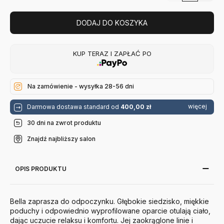
DODAJ DO KOSZYKA
KUP TERAZ I ZAPŁAĆ PO
Na zamówienie - wysyłka 28-56 dni
więcej
Darmowa dostawa standard od
400,00 zł
30 dni na zwrot produktu
Znajdź najbliższy salon
OPIS PRODUKTU
Bella zaprasza do odpoczynku. Głębokie siedzisko, miękkie
poduchy i odpowiednio wyprofilowane oparcie otulają ciało,
dając uczucie relaksu i komfortu. Jej zaokrąglone linie i