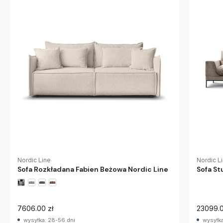
Nordic Line
Nordic L
Sofa Rozkładana Fabien Beżowa Nordic Line
Sofa St
7606.00 zł
23099.0
wysyłka: 28-56 dni
wysyłka