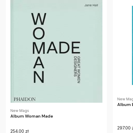
New Ma
Album E
New Mags
Album Woman Made
297.00 
254.00 zł