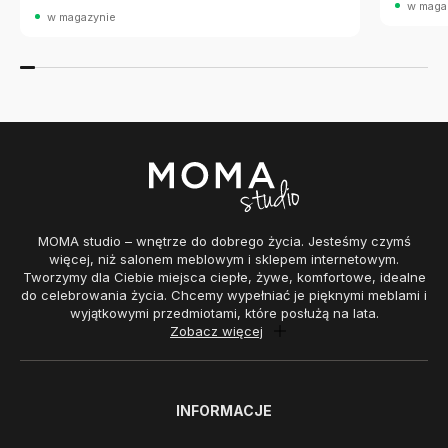
w maga
w magazynie
MOMA studio – wnętrze do dobrego życia. Jesteśmy czymś
więcej, niż salonem meblowym i sklepem internetowym.
Tworzymy dla Ciebie miejsca ciepłe, żywe, komfortowe, idealne
do celebrowania życia. Chcemy wypełniać je pięknymi meblami i
wyjątkowymi przedmiotami, które posłużą na lata.
Zobacz więcej
INFORMACJE