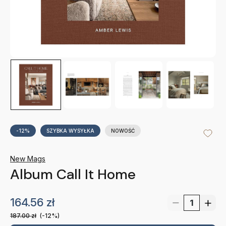
-12%
SZYBKA WYSYŁKA
NOWOŚĆ
New Mags
Album Call It Home
164.56
zł
187.00
zł
(-12%)