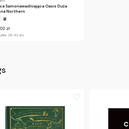
ern
ca Samonawadniająca Oasis Duża
ona Northern
00 zł
yłka: 28-42 dni
gs