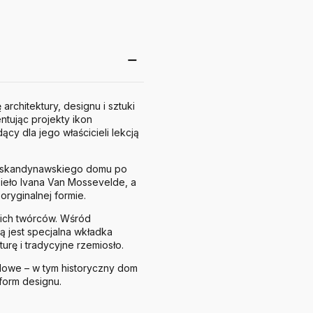
rchitektury, designu i sztuki
ntując projekty ikon
cy dla jego właścicieli lekcją
go skandynawskiego domu po
dzieło Ivana Van Mossevelde, a
oryginalnej formie.
ich twórców. Wśród
ą jest specjalna wkładka
urę i tradycyjne rzemiosło.
owe – w tym historyczny dom
form designu.