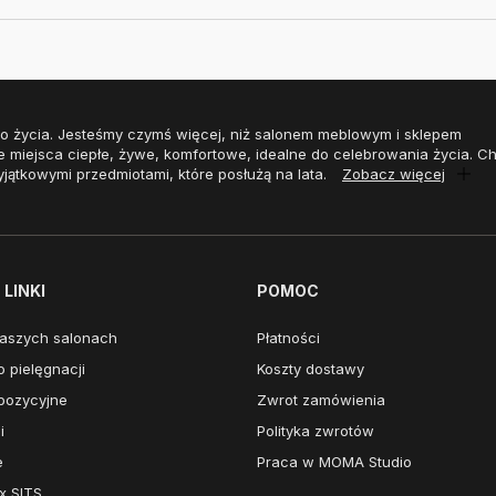
o życia. Jesteśmy czymś więcej, niż salonem meblowym i sklepem
e miejsca ciepłe, żywe, komfortowe, idealne do celebrowania życia. 
yjątkowymi przedmiotami, które posłużą na lata.
Zobacz więcej
LINKI
POMOC
aszych salonach
Płatności
 pielęgnacji
Koszty dostawy
pozycyjne
Zwrot zamówienia
i
Polityka zwrotów
e
Praca w MOMA Studio
x SITS