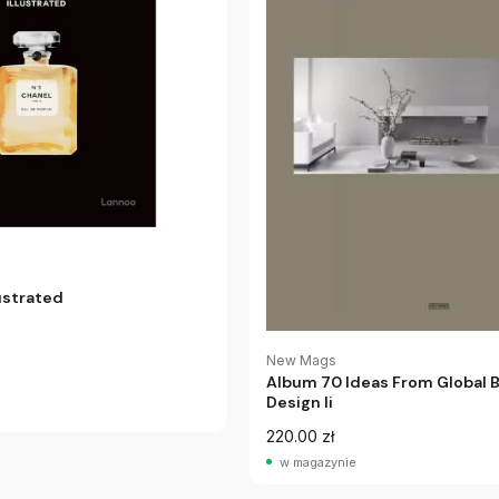
ustrated
New Mags
Album 70 Ideas From Global B
Design Ii
220.00 zł
w magazynie