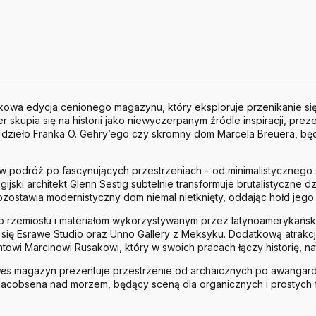
tkowa edycja cenionego magazynu, który eksploruje przenikanie się a
 skupia się na historii jako niewyczerpanym źródle inspiracji, preze
e dzieło Franka O. Gehry’ego czy skromny dom Marcela Breuera, będą
w w podróż po fascynujących przestrzeniach – od minimalistyczne
gijski architekt Glenn Sestig subtelnie transformuje brutalistyczne 
zostawia modernistyczny dom niemal nietknięty, oddając hołd jego 
rzemiosłu i materiałom wykorzystywanym przez latynoamerykańsk
 się Esrawe Studio oraz Unno Gallery z Meksyku. Dodatkową atrakcj
ntowi Marcinowi Rusakowi, który w swoich pracach łączy historię, nat
ies
magazyn prezentuje przestrzenie od archaicznych po awangard
Jacobsena nad morzem, będący sceną dla organicznych i prostych 