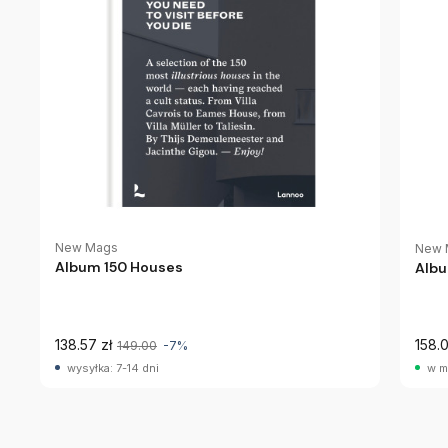
New Mags
New 
Album 150 Houses
Albu
138.57 zł
158.0
149.00
-7%
wysyłka: 7-14 dni
w m