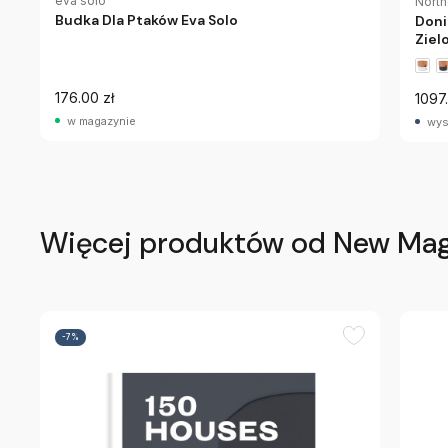
eva solo
North
Budka Dla Ptaków Eva Solo
Doni
Ziel
176.00 zł
1097.
w magazynie
wys
Więcej produktów od New Ma
-7%