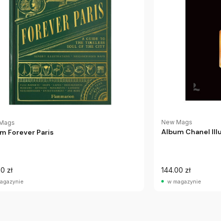
New Mags
Mags
Album Chanel Ill
m Forever Paris
0 zł
144.00 zł
agazynie
w magazynie