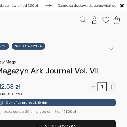
mówień od 300 zł
Darmowa dostawa dla zamówień od 300 zł
-7%
SZYBKA WYSYŁKA
ew Mags
agazyn Ark Journal Vol. VII
12.53
zł
1.00
zł
(-7%)
Do końca promocji: 19 dni
jniższa cena z 30 dni przed obniżką: 121.00 zł
DODAJ DO KOSZYKA