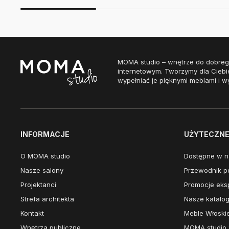
MOMA studio – wnętrze do dobreg
internetowym. Tworzymy dla Ciebi
wypełniać je pięknymi meblami i w
INFORMACJE
UŻYTECZNE 
O MOMA studio
Dostępne w n
Nasze salony
Przewodnik po
Projektanci
Promocje eks
Strefa architekta
Nasze katalog
Kontakt
Meble Włoski
Wnętrza publiczne
MOMA studio 