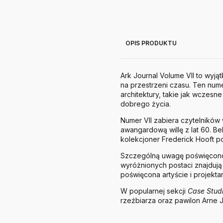
OPIS PRODUKTU
Ark Journal Volume VII to wyją
na przestrzeni czasu. Ten numer
architektury, takie jak wczesn
dobrego życia.
Numer VII zabiera czytelnikó
awangardową willę z lat 60. Bel
kolekcjoner Frederick Hooft po
Szczególną uwagę poświęcono 
wyróżnionych postaci znajdują
poświęcona artyście i projekta
W popularnej sekcji
Case Stud
rzeźbiarza oraz pawilon Arne 