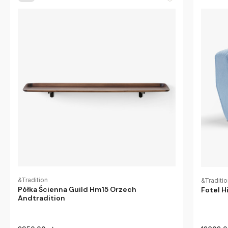
&Tradition
&Traditi
Półka Ścienna Guild Hm15 Orzech
Fotel H
Andtradition