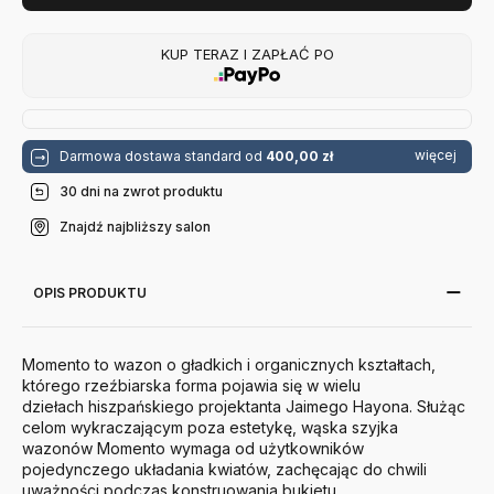
KUP TERAZ I ZAPŁAĆ PO
więcej
Darmowa dostawa standard od
400,00 zł
30 dni na zwrot produktu
Znajdź najbliższy salon
OPIS PRODUKTU
Momento to wazon o gładkich i organicznych kształtach,
którego rzeźbiarska forma pojawia się w wielu
dziełach hiszpańskiego projektanta Jaimego Hayona. Służąc
celom wykraczającym poza estetykę, wąska szyjka
wazonów Momento wymaga od użytkowników
pojedynczego układania kwiatów, zachęcając do chwili
uważności podczas konstruowania bukietu.