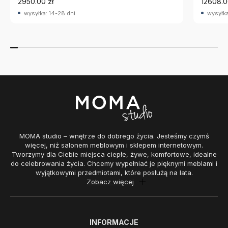
2950.00 zł
12608.0
wysyłka: 14-28 dni
wysyłka
MOMA studio – wnętrze do dobrego życia. Jesteśmy czymś
więcej, niż salonem meblowym i sklepem internetowym.
Tworzymy dla Ciebie miejsca ciepłe, żywe, komfortowe, idealne
do celebrowania życia. Chcemy wypełniać je pięknymi meblami i
wyjątkowymi przedmiotami, które posłużą na lata.
Zobacz więcej
INFORMACJE