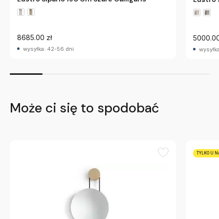
8685.00 zł
5000.00
wysyłka: 42-56 dni
wysyłka
Może ci się to spodobać
TYLKO U N