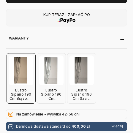
KUP TERAZ I ZAPŁAĆ PO
WARIANTY
Lustro
Lustro
Lustro
Sipario 190
Sipario 190
Sipario 190
Cm Brązowe
Cm
Cm Szare
Calligaris
Lustrzane
Calligaris
Calligaris
Na zamówienie - wysyłka 42-56 dni
więcej
Darmowa dostawa standard od
400,00 zł