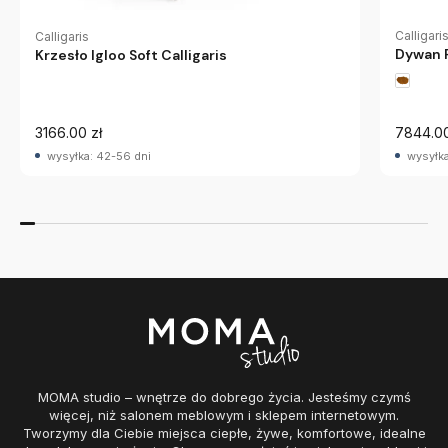
Calligari
Calligaris
Dywan R
Krzesło Igloo Soft Calligaris
3166.00 zł
7844.00
wysyłka: 42-56 dni
wysyłka
MOMA studio – wnętrze do dobrego życia. Jesteśmy czymś
więcej, niż salonem meblowym i sklepem internetowym.
Tworzymy dla Ciebie miejsca ciepłe, żywe, komfortowe, idealne