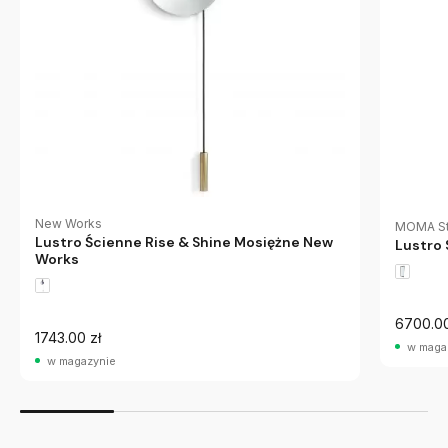
New Works
MOMA St
Lustro Ścienne Rise & Shine Mosiężne New
Lustro 
Works
6700.00
1743.00 zł
w maga
w magazynie