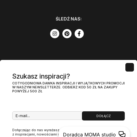
ŚLEDŹ NAS:
Szukasz inspiracji?
COTYGODNIOWA DAWKA INSPIRACJI I WYJĄTKOWYCH PROMOCJI
W NASZYM NEWSLETTERZE. ODBIERZ KOD 50 ZŁ NA ZAKUPY
POWYŻEJ 500 ZŁ
DOŁĄCZ
Regulamin
Polityka prywatności
PL
Zawartość tej strony jest chroniona prawem autorskim i
Dołączając do nas wyrażasz zgodnę na otrzymywanie newslettera
należy do MOMA studio sp z o. o.
Doradca MOMA studio
z inspiracjami, nowościami i promocjami.
(więcej)