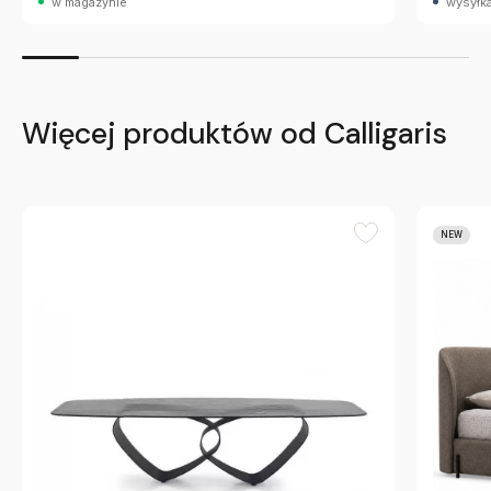
w magazynie
wysyłka
Więcej produktów od Calligaris
NEW