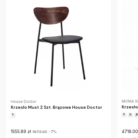
MOMA St
House Doctor
Krzesło
Krzesło Must 2 Szt. Brązowe House Doctor
1555.89 zł
4718.00
1673.00
-7%