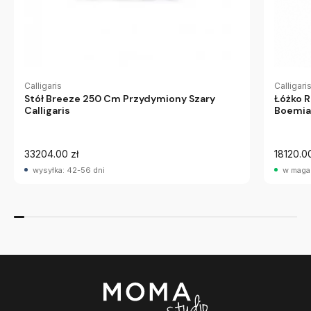
Calligaris
Calligari
Stół Breeze 250 Cm Przydymiony Szary
Łóżko 
Calligaris
Boemian
33204.00 zł
18120.00
wysyłka: 42-56 dni
w maga