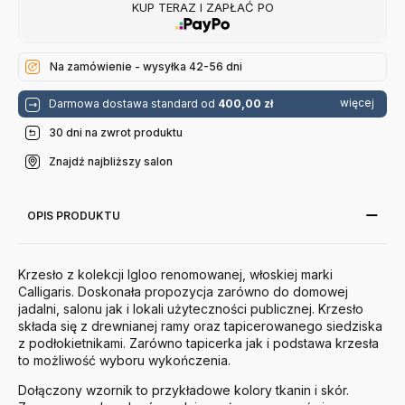
KUP TERAZ I ZAPŁAĆ PO
Na zamówienie - wysyłka 42-56 dni
więcej
Darmowa dostawa standard od
400,00 zł
30 dni na zwrot produktu
Znajdź najbliższy salon
OPIS PRODUKTU
Krzesło z kolekcji Igloo renomowanej, włoskiej marki
Calligaris. Doskonała propozycja zarówno do domowej
jadalni, salonu jak i lokali użyteczności publicznej. Krzesło
składa się z drewnianej ramy oraz tapicerowanego siedziska
z podłokietnikami. Zarówno tapicerka jak i podstawa krzesła
to możliwość wyboru wykończenia.
Dołączony wzornik to przykładowe kolory tkanin i skór.