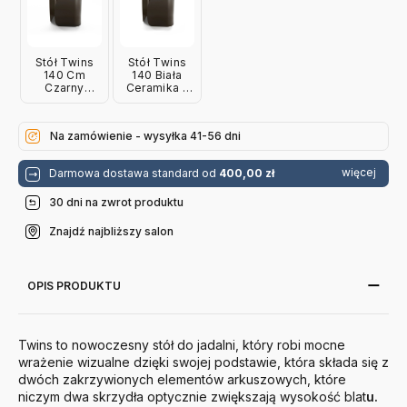
Stół Twins
Stół Twins
140 Cm
140 Biała
Czarny
Ceramika -
Fornir-
Brązowa
Brązowa
Podstawa
Podstawa
Calligaris
Na zamówienie - wysyłka 41-56 dni
Calligaris
więcej
Darmowa dostawa standard od
400,00 zł
30 dni na zwrot produktu
Znajdź najbliższy salon
OPIS PRODUKTU
Twins to nowoczesny stół do jadalni, który robi mocne
wrażenie wizualne dzięki swojej podstawie, która składa się z
dwóch zakrzywionych elementów arkuszowych, które
niczym dwa skrzydła optycznie zwiększają wysokość blat
u.