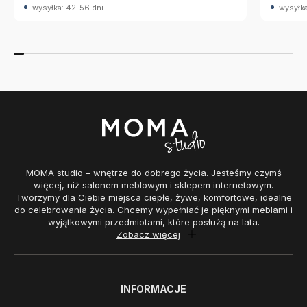
wysyłka: 42-56 dni
wysyłka
MOMA studio – wnętrze do dobrego życia. Jesteśmy czymś
więcej, niż salonem meblowym i sklepem internetowym.
Tworzymy dla Ciebie miejsca ciepłe, żywe, komfortowe, idealne
do celebrowania życia. Chcemy wypełniać je pięknymi meblami i
wyjątkowymi przedmiotami, które posłużą na lata.
Zobacz więcej
INFORMACJE