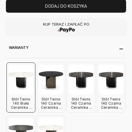
DODAJ DO KOSZYKA
KUP TERAZ I ZAPŁAĆ PO
WARIANTY
Stół Twins
Stół Twins
Stół Twins
Stół Twins
140 Biała
140 Czarna
140 Czarna
140 Czarna
Ceramika -
Ceramika -
Ceramika -
Ceramika -
Czarnobrązowa
Brązowa
Czarna
Czarnobrązowa
Podstawa
Podstawa
Podstawa
Podstawa
Calligaris
Calligaris
Calligaris
Calligaris