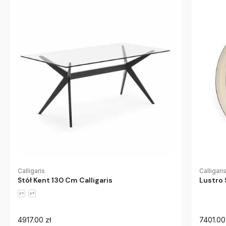
Calligaris
Calligari
Stół Kent 130 Cm Calligaris
Lustro 
4917.00 zł
7401.00