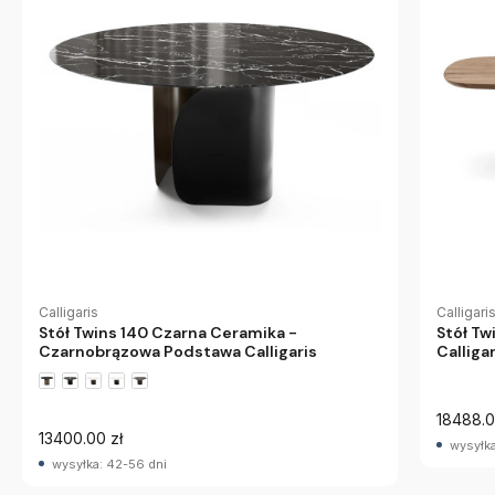
Calligaris
Calligari
Stół Twins 140 Czarna Ceramika -
Stół T
Czarnobrązowa Podstawa Calligaris
Calligar
18488.0
13400.00 zł
wysyłka
wysyłka: 42-56 dni