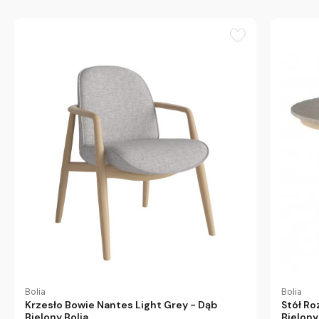
Bolia
Bolia
Krzesło Bowie Nantes Light Grey - Dąb
Stół Ro
Bielony Bolia
Bielony