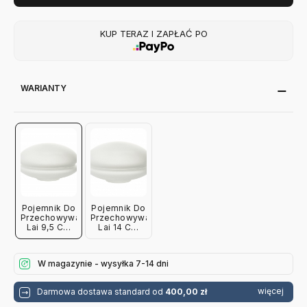
KUP TERAZ I ZAPŁAĆ PO
WARIANTY
Pojemnik Do
Pojemnik Do
Przechowywania
Przechowywania
Lai 9,5 Cm
Lai 14 Cm
Bolia
Bolia
W magazynie - wysyłka 7-14 dni
więcej
Darmowa dostawa standard od
400,00 zł