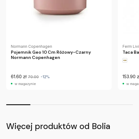
Normann Copenhagen
Ferm Liv
Pojemnik Geo 10 Cm Różowy-Czarny
Taca Ba
Normann Copenhagen
61.60 zł
153.90 z
70.00
-12%
w magazynie
w maga
Więcej produktów od Bolia