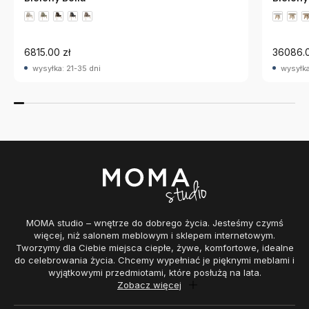
6815.00 zł
36086.0
wysyłka: 21-35 dni
wysyłka
MOMA studio – wnętrze do dobrego życia. Jesteśmy czymś
więcej, niż salonem meblowym i sklepem internetowym.
Tworzymy dla Ciebie miejsca ciepłe, żywe, komfortowe, idealne
do celebrowania życia. Chcemy wypełniać je pięknymi meblami i
wyjątkowymi przedmiotami, które posłużą na lata.
Zobacz więcej