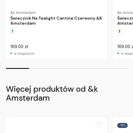
&k Amsterdam
&k Amst
Świecznik Na Tealight Cantine Czerwony &K
Świeczn
Amsterdam
Amste
169.00 zł
169.00 z
w magazynie
w maga
Więcej produktów od &k
Amsterdam
-12%