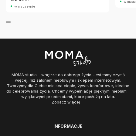
w maga
w magazynie
MOMA studio – wnętrze do dobrego życia. Jesteśmy czymś
więcej, niż salonem meblowym i sklepem internetowym.
Tworzymy dla Ciebie miejsca ciepłe, żywe, komfortowe, idealne
do celebrowania życia. Chcemy wypełniać je pięknymi meblami i
wyjątkowymi przedmiotami, które posłużą na lata.
Zobacz więcej
INFORMACJE