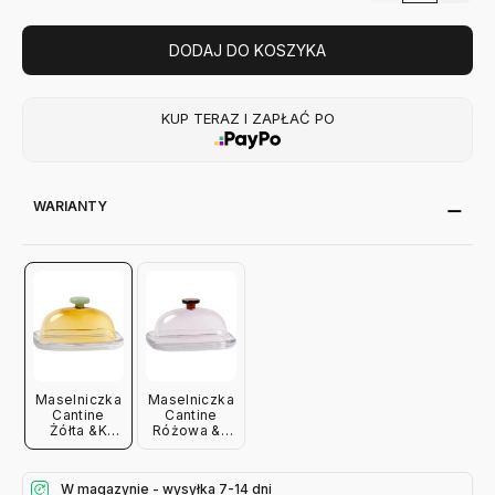
DODAJ DO KOSZYKA
KUP TERAZ I ZAPŁAĆ PO
WARIANTY
Maselniczka
Maselniczka
Cantine
Cantine
Żółta &K
Różowa &K
Amsterdam
Amsterdam
W magazynie - wysyłka 7-14 dni