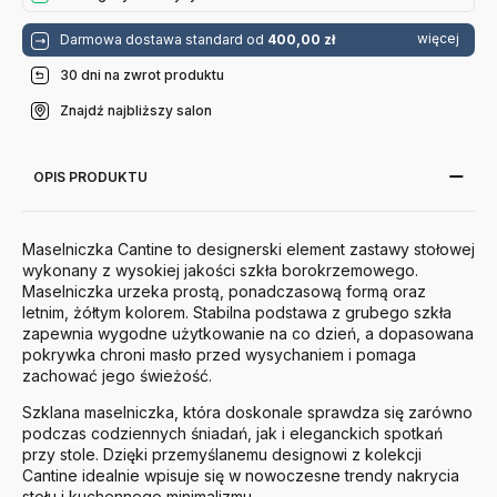
więcej
Darmowa dostawa standard od
400,00 zł
30 dni na zwrot produktu
Znajdź najbliższy salon
OPIS PRODUKTU
Maselniczka Cantine to designerski element zastawy stołowej
wykonany z wysokiej jakości szkła borokrzemowego.
Maselniczka urzeka prostą, ponadczasową formą oraz
letnim, żółtym kolorem. Stabilna podstawa z grubego szkła
zapewnia wygodne użytkowanie na co dzień, a dopasowana
pokrywka chroni masło przed wysychaniem i pomaga
zachować jego świeżość.
Szklana maselniczka, która doskonale sprawdza się zarówno
podczas codziennych śniadań, jak i eleganckich spotkań
przy stole. Dzięki przemyślanemu designowi z kolekcji
Cantine idealnie wpisuje się w nowoczesne trendy nakrycia
stołu i kuchennego minimalizmu.