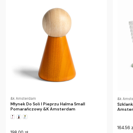
&k Amsterdam
&k Amst
Młynek Do Soli I Pieprzu Halma Small
Szklank
Pomarańczowy &K Amsterdam
Amste
164.56 z
198.00 zł