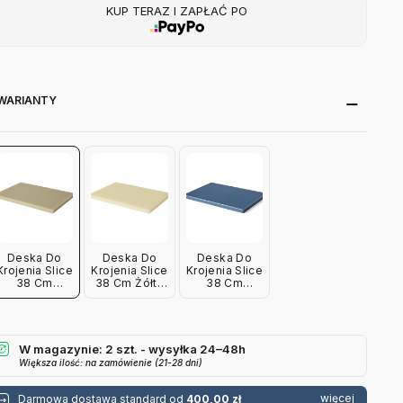
KUP TERAZ I ZAPŁAĆ PO
WARIANTY
Deska Do
Deska Do
Deska Do
Krojenia Slice
Krojenia Slice
Krojenia Slice
38 Cm
38 Cm Żółta
38 Cm
Zielona Hay
Hay
Ciemnoniebieska
Hay
W magazynie: 2 szt. - wysyłka 24–48h
Większa ilość: na zamówienie (21-28 dni)
więcej
Darmowa dostawa standard od
400,00 zł