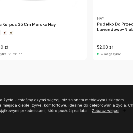
HAY
Pudełko Do Prze
a Korpus 35 Cm Morska Hay
Lawendowo-Nieb
0 zł
52.00 zł
yłka: 21-28 dni
w magazynie
o życia. Jesteśmy czymś więcej, niż salonem meblowym i sklepem
e miejsca ciepłe, żywe, komfortowe, idealne do celebrowania życia. 
yjątkowymi przedmiotami, które posłużą na lata.
Zobacz więcej