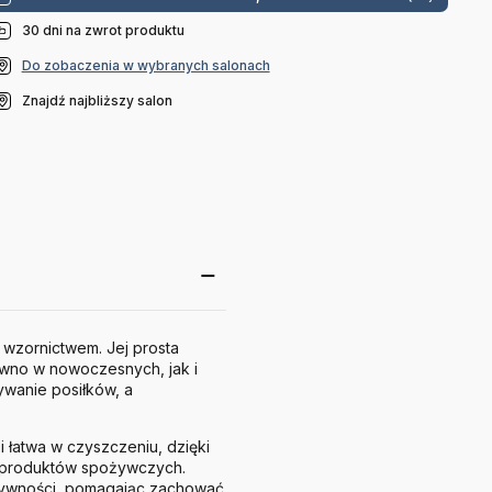
30 dni na zwrot produktu
Do zobaczenia w wybranych salonach
Znajdź najbliższy salon
wzornictwem. Jej prosta
równo w nowoczesnych, jak i
ywanie posiłków, a
i łatwa w czyszczeniu, dzięki
 produktów spożywczych.
żywności, pomagając zachować