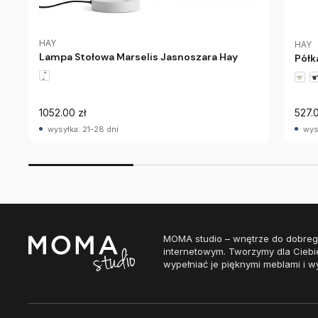
HAY
HAY
Lampa Stołowa Marselis Jasnoszara Hay
Półk
1052.00 zł
527.0
wysyłka: 21-28 dni
wys
MOMA studio – wnętrze do dobreg
internetowym. Tworzymy dla Ciebi
wypełniać je pięknymi meblami i w