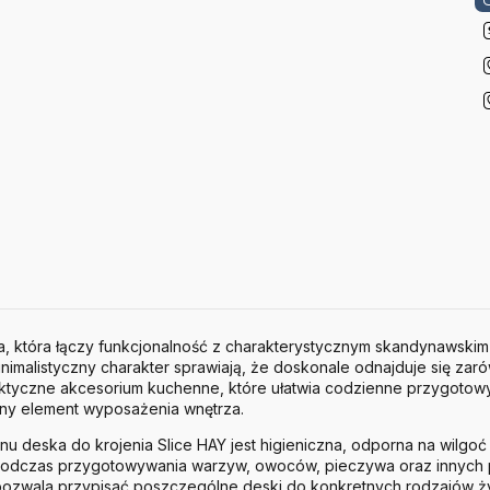
, która łączy funkcjonalność z charakterystycznym skandynawskim 
inimalistyczny charakter sprawiają, że doskonale odnajduje się za
aktyczne akcesorium kuchenne, które ułatwia codzienne przygotow
zny element wyposażenia wnętrza.
u deska do krojenia Slice HAY jest higieniczna, odporna na wilgoć 
 podczas przygotowywania warzyw, owoców, pieczywa oraz innych
pozwala przypisać poszczególne deski do konkretnych rodzajów 