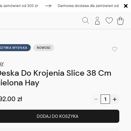
amówień od 300 zł
Darmowa dostawa dla zamówień od 300 zł
SZYBKA WYSYŁKA
NOWOŚĆ
AY
eska Do Krojenia Slice 38 Cm
ielona Hay
92.00
zł
DODAJ DO KOSZYKA