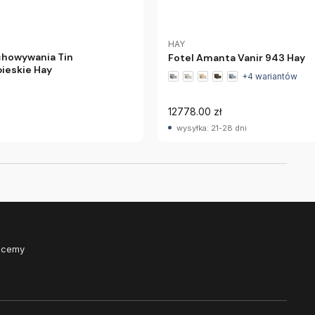
HAY
chowywania Tin
Fotel Amanta Vanir 943 Hay
ieskie Hay
+4 wariantów
12778.00 zł
wysyłka: 21-28 dni
Chcemy