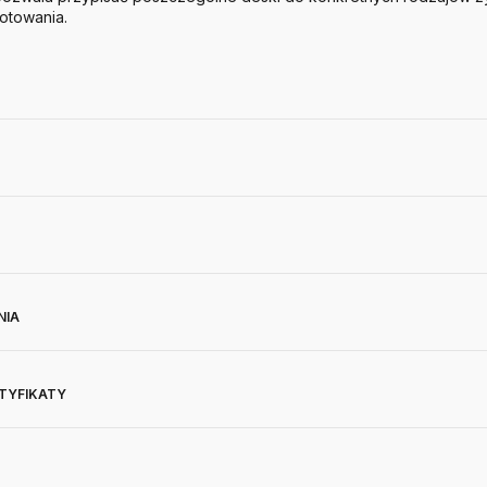
otowania.
NIA
RTYFIKATY