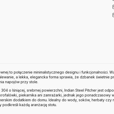
zewnej to połączenie minimalistycznego designu i funkcjonalności.
nalewanie, a lekka, elegancka forma sprawia, że dzbanek świetnie p
ia napojów przy stole.
304 o lśniącej, srebrnej powierzchni, Indian Steel Pitcher jest od
ikrofalówki, piekarnika ani zamrażarki, jednak jego ponadczasowy 
nerskim dodatkiem do domu. Idealny do wody, soków, herbaty czy 
podkreśli każdą aranżację stołu.