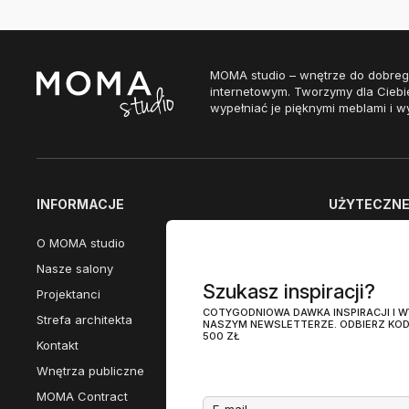
MOMA studio – wnętrze do dobreg
internetowym. Tworzymy dla Ciebi
wypełniać je pięknymi meblami i w
INFORMACJE
UŻYTECZNE 
O MOMA studio
Dostępne w n
Nasze salony
Przewodnik po
Szukasz inspiracji?
Projektanci
Promocje eks
COTYGODNIOWA DAWKA INSPIRACJI I
Strefa architekta
Nasze katalog
NASZYM NEWSLETTERZE. ODBIERZ KOD
500 ZŁ
Kontakt
Meble Włoski
Wnętrza publiczne
MOMA studio 
MOMA Contract
MOMA studio 