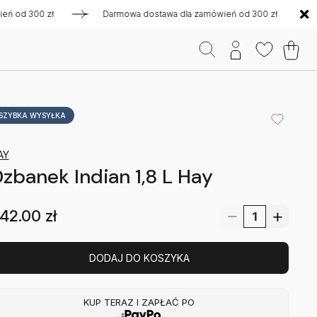
d 300 zł
Darmowa dostawa dla zamówień od 300 zł
Darmo
SZYBKA WYSYŁKA
AY
zbanek Indian 1,8 L Hay
42.00
zł
DODAJ DO KOSZYKA
KUP TERAZ I ZAPŁAĆ PO