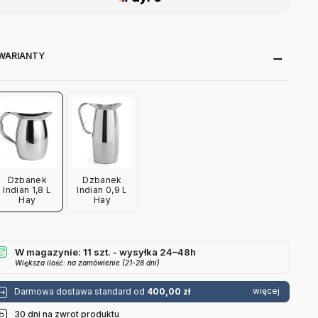
WARIANTY
Dzbanek
Dzbanek
Indian 1,8 L
Indian 0,9 L
Hay
Hay
W magazynie: 11 szt. - wysyłka 24–48h
Większa ilość: na zamówienie (21-28 dni)
więcej
Darmowa dostawa standard od
400,00 zł
30 dni na zwrot produktu