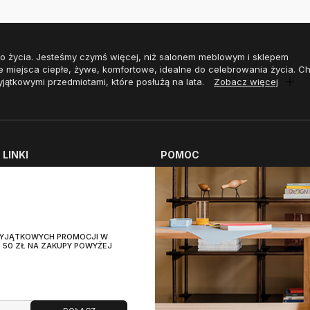
o życia. Jesteśmy czymś więcej, niż salonem meblowym i sklepem
e miejsca ciepłe, żywe, komfortowe, idealne do celebrowania życia. 
yjątkowymi przedmiotami, które posłużą na lata.
Zobacz więcej
LINKI
POMOC
aszych salonach
Płatności
 pielęgnacji
Koszty dostawy
pozycyjne
Zwrot zamówienia
 WYJĄTKOWYCH PROMOCJI W
i
Polityka zwrotów
 50 ZŁ NA ZAKUPY POWYŻEJ
e
Praca w MOMA Studio
x SITS
x AUPING