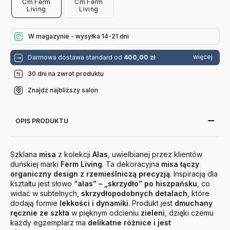
Cm Ferm
Cm Ferm
Living
Living
W magazynie - wysyłka 14-21 dni
więcej
Darmowa dostawa standard od
400,00 zł
30 dni na zwrot produktu
Znajdź najbliższy salon
OPIS PRODUKTU
Szklana
misa
z kolekcji
Alas
, uwielbianej przez klientów
duńskiej marki
Ferm Living
. Ta dekoracyjna
misa łączy
organiczny design z rzemieślniczą precyzją
. Inspiracją dla
kształtu jest słowo
“alas” – „skrzydło” po hiszpańsku
, co
widać w subtelnych,
skrzydłopodobnych detalach
, które
dodają formie
lekkości i dynamiki
. Produkt jest
dmuchany
ręcznie ze szkła
w pięknym odcieniu
zieleni
, dzięki czemu
każdy egzemplarz ma
delikatne różnice i jest