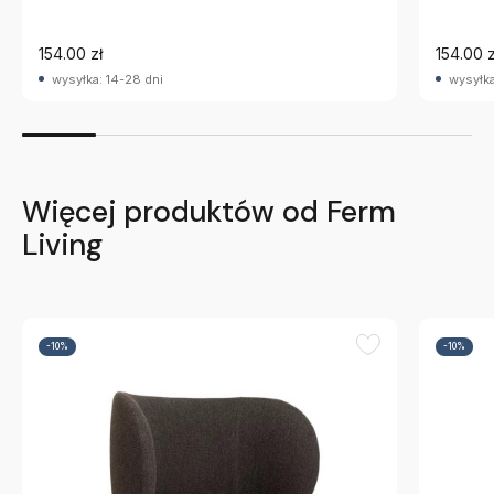
154.00 zł
154.00 z
wysyłka: 14-28 dni
wysyłka
Więcej produktów od Ferm
Living
-10%
-10%