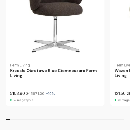
Ferm Liv
Ferm Living
Wazon 
Krzesło Obrotowe Rico Ciemnoszare Ferm
Living
Living
5103.90 zł
121.50 zł
5671.00
-10%
w magazynie
w maga