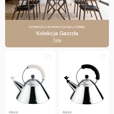
RZEMIOSŁO W NOWOCZESNEJ FORMIE
Kolekcja Gazzda
Tutaj
Alessi
Alessi