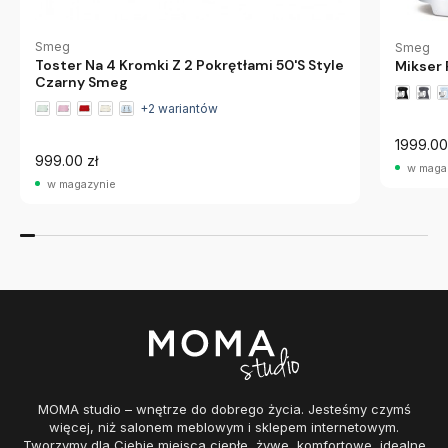
Smeg
Smeg
Toster Na 4 Kromki Z 2 Pokrętłami 50'S Style
Mikser 
Czarny Smeg
+2 wariantów
1999.00
999.00 zł
w maga
w magazynie
MOMA studio – wnętrze do dobrego życia. Jesteśmy czymś
więcej, niż salonem meblowym i sklepem internetowym.
Tworzymy dla Ciebie miejsca ciepłe, żywe, komfortowe, idealne