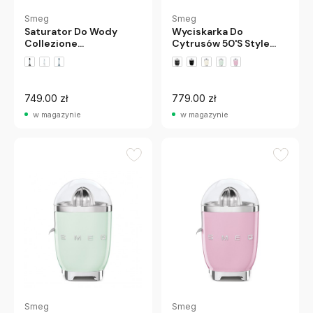
Smeg
Smeg
Saturator Do Wody
Wyciskarka Do
Collezione
Cytrusów 50'S Style
Szmaragdowy Mat
Pastelowy Błękit Smeg
Smeg
+2 wariantów
749.00 zł
779.00 zł
w magazynie
w magazynie
Smeg
Smeg