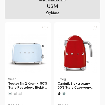
FUNKCJONALNOŚCIĄ
USM
Wybierz
Smeg
Smeg
Czajnik Elektryczny
Toster Na 2 Kromki 50'S
50'S Style Czerwony
Style Pastelowy Błękit
Smeg
Smeg