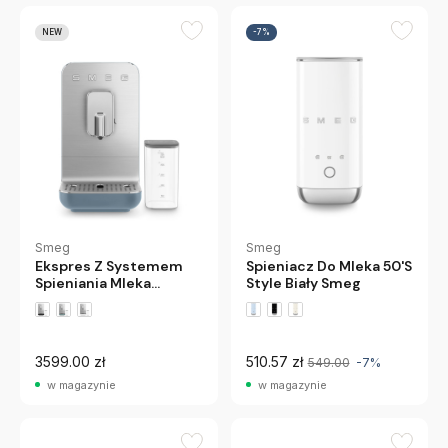
NEW
-7%
Smeg
Smeg
Ekspres Z Systemem
Spieniacz Do Mleka 50'S
Spieniania Mleka
Style Biały Smeg
Collezione
Szaroniebieski Smeg
3599.00 zł
510.57 zł
549.00
-7%
w magazynie
w magazynie