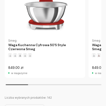
Smeg
Smeg
Waga Kuchenna Cyfrowa 50'S Style
Waga Kuc
Czerwona Smeg
Smeg
849.00 zł
849.00 z
w magazynie
w magaz
Liczba wybranych produktów:
142