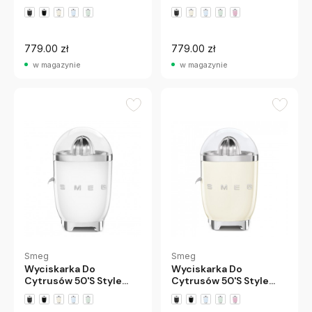
Czerwona Smeg
Czarna Połysk Smeg
+2 wariantów
+2 wariantów
779.00 zł
779.00 zł
w magazynie
w magazynie
Smeg
Smeg
Wyciskarka Do
Wyciskarka Do
Cytrusów 50'S Style
Cytrusów 50'S Style
Biała Smeg
Kremowa Smeg
+2 wariantów
+2 wariantów