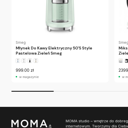
Smeg
Sme
Młynek Do Kawy Elektryczny 50'S Style
Miks
Pastelowa Zieleń Smeg
Ziel
999.00 zł
2399
w magazynie
w m
MOMA studio – wnętrze do dobreg
internetowym. Tworzymy dla Ciebi