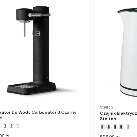
e
Stelton
rator Do Wody Carbonator 3 Czarny
Czajnik Elektryc
e
Stelton
00 zł
896.00 zł