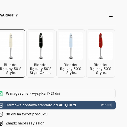
WARIANTY
Blender
Blender
Blender
Blender
Ręczny 50'S
Ręczny 50'S
Ręczny 50'S
Ręczny 50'S
Style
Style Czarny
Style
Style
Kremowy
Smeg
Pastelowy
Czerwony
Smeg
Błękit Smeg
Smeg
W magazynie - wysyłka 7-21 dni
więcej
Darmowa dostawa standard od
400,00 zł
30 dni na zwrot produktu
Znajdź najbliższy salon