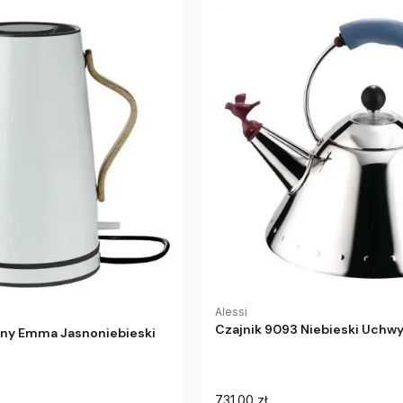
Alessi
Czajnik 9093 Niebieski Uchwy
zny Emma Jasnoniebieski
731.00 zł