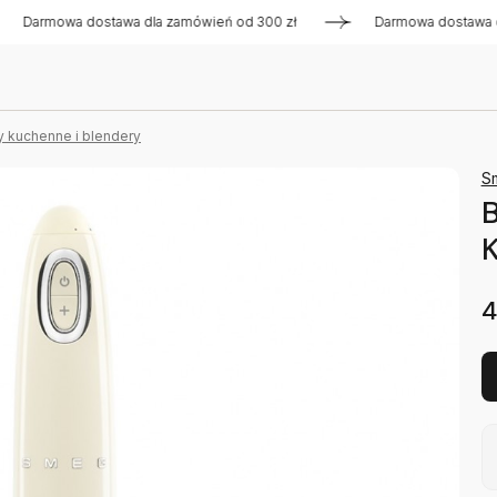
mowa dostawa dla zamówień od 300 zł
Darmowa dostawa dla z
y kuchenne i blendery
S
B
4