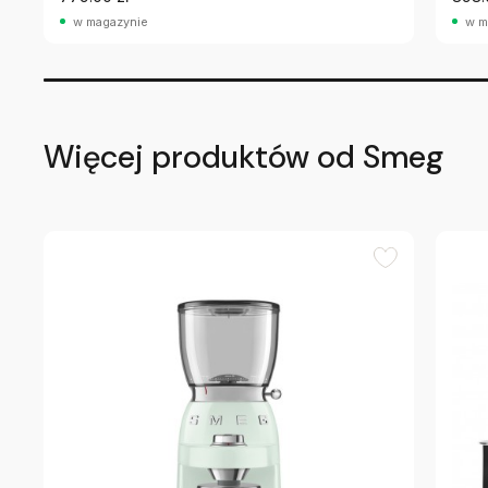
w magazynie
w m
Więcej produktów od Smeg