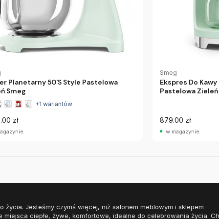
g
Smeg
er Planetarny 50'S Style Pastelowa
Ekspres Do Kawy 
eń Smeg
Pastelowa Ziele
+1 wariantów
.00 zł
879.00 zł
agazynie
w magazynie
o życia. Jesteśmy czymś więcej, niż salonem meblowym i sklepem
e miejsca ciepłe, żywe, komfortowe, idealne do celebrowania życia. 