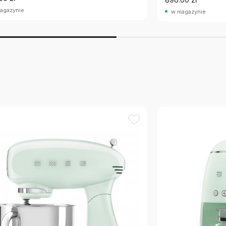
agazynie
w magazynie