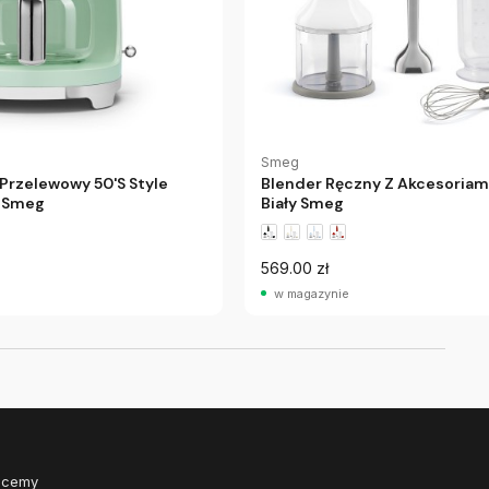
Smeg
Przelewowy 50'S Style
Blender Ręczny Z Akcesoriami
ń Smeg
Biały Smeg
569.00 zł
w magazynie
Chcemy