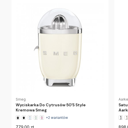
Smeg
Aark
Wyciskarka Do Cytrusów 50'S Style
Satu
Kremowa Smeg
Aark
+2 wariantów
779.00 zł
898.