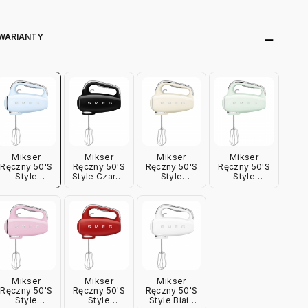
WARIANTY
Mikser
Mikser
Mikser
Mikser
Ręczny 50'S
Ręczny 50'S
Ręczny 50'S
Ręczny 50'S
Style
Style Czarny
Style
Style
Pastelowy
Smeg
Kremowy
Pastelowa
Błękit Smeg
Smeg
Zieleń Smeg
Mikser
Mikser
Mikser
Ręczny 50'S
Ręczny 50'S
Ręczny 50'S
Style
Style
Style Biały