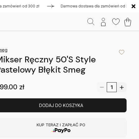
ówień od 300 zł
Darmowa dostawa dla zamówień od 300 zł
meg
ikser Ręczny 50'S Style
astelowy Błękit Smeg
99.00
zł
DODAJ DO KOSZYKA
KUP TERAZ I ZAPŁAĆ PO