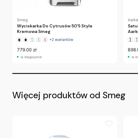
Smeg
Aark
Wyciskarka Do Cytrusów 50'S Style
Satu
Kremowa Smeg
Aark
+2 wariantów
779.00 zł
898.
w magazynie
w m
Więcej produktów od Smeg