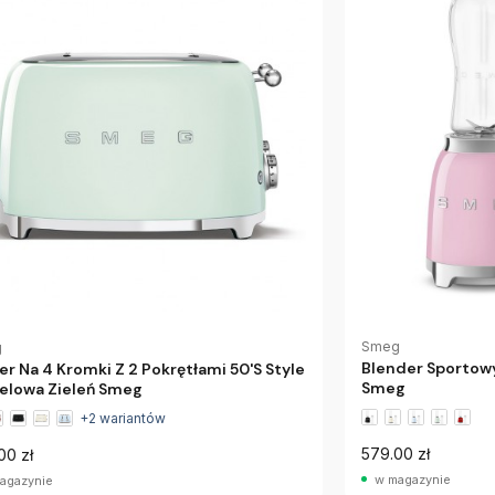
Smeg
g
Blender Sportowy
er Na 4 Kromki Z 2 Pokrętłami 50'S Style
Smeg
elowa Zieleń Smeg
+2 wariantów
579.00 zł
00 zł
w magazynie
agazynie