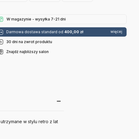
Pastelowy
Czerwony
Smeg
Róż Smeg
Smeg
W magazynie - wysyłka 7-21 dni
więcej
Darmowa dostawa standard od
400,00 zł
30 dni na zwrot produktu
Znajdź najbliższy salon
trzymane w stylu retro z lat