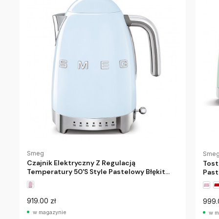
Smeg
Sme
Czajnik Elektryczny Z Regulacją
Tost
Temperatury 50'S Style Pastelowy Błękit
Past
Smeg
919.00 zł
999.
w magazynie
w m