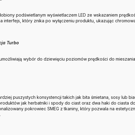
zdobiony podświetlanym wyświetlaczem LED ze wskazaniem prędkośc
a interfejs, który znika po wyłączeniu produktu, ukazując chromow
cja Turbo
umożliwiają wybór do dziewięciu poziomów prędkości do mieszania, u
dziej puszystych konsystencji takich jak bita śmietana, sosy lub bi
roduktów jak herbatniki i spody do ciast oraz dwa haki do ciasta d
onalizowany pokrowiec SMEG z tkaniny, który pozwala na estetyc
.