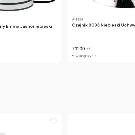
Alessi
Czajnik 9093 Niebieski Uchwy
zny Emma Jasnoniebieski
731.00 zł
w magazynie