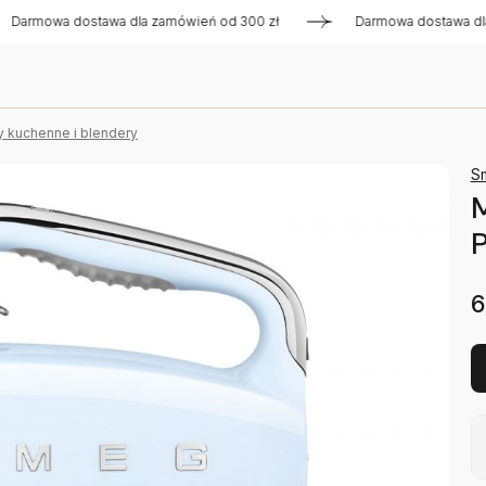
wa dostawa dla zamówień od 300 zł
Darmowa dostawa dla zam
y kuchenne i blendery
S
M
P
6