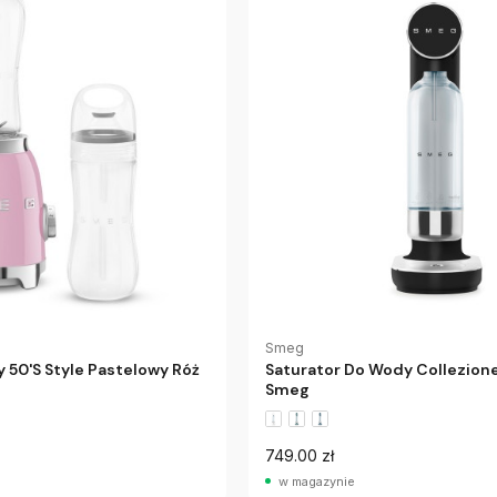
Smeg
 50'S Style Pastelowy Róż
Saturator Do Wody Collezion
Smeg
749.00 zł
w magazynie