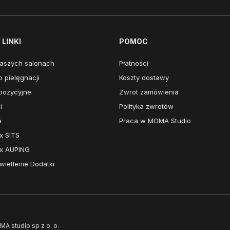
LINKI
POMOC
aszych salonach
Płatności
 pielęgnacji
Koszty dostawy
pozycyjne
Zwrot zamówienia
i
Polityka zwrotów
e
Praca w MOMA Studio
x SITS
x AUPING
ietlenie Dodatki
MA studio sp z o. o.