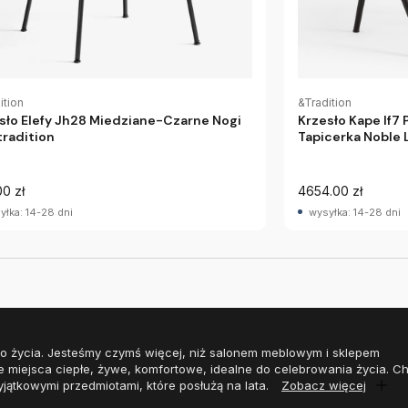
ition
&Tradition
sło Elefy Jh28 Miedziane-Czarne Nogi
Krzesło Kape If7
radition
Tapicerka Noble 
00 zł
4654.00 zł
yłka: 14-28 dni
wysyłka: 14-28 dni
o życia. Jesteśmy czymś więcej, niż salonem meblowym i sklepem
e miejsca ciepłe, żywe, komfortowe, idealne do celebrowania życia. 
yjątkowymi przedmiotami, które posłużą na lata.
Zobacz więcej