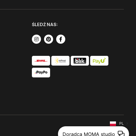
ŚLEDŹ NAS:
PL
Doradca MOMA studio