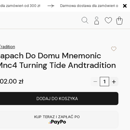
amówień od 300 zł
Darmowa dostawa dla zamówień od 300 zł
radition
Zapach Do Domu Mnemonic
nc4 Turning Tide Andtradition
02.00
zł
DODAJ DO KOSZYKA
KUP TERAZ I ZAPŁAĆ PO