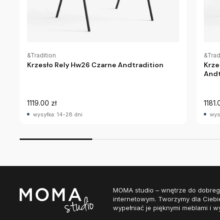
&Tradition
&Trad
Krzesło Rely Hw26 Czarne Andtradition
Krze
Andt
1119.00 zł
1181.
wysyłka: 14-28 dni
wys
MOMA studio – wnętrze do dobreg
internetowym. Tworzymy dla Ciebi
wypełniać je pięknymi meblami i w