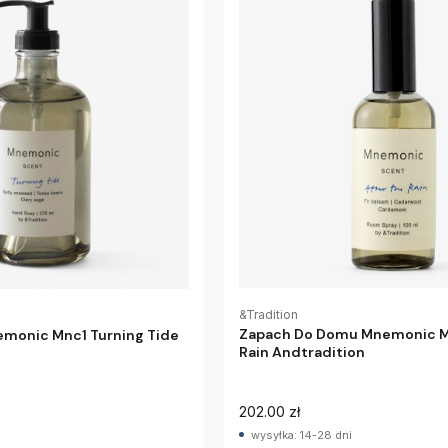
&Tradition
Zapach Do Domu Mnemonic M
emonic Mnc1 Turning Tide
Rain Andtradition
202.00 zł
wysyłka: 14-28 dni