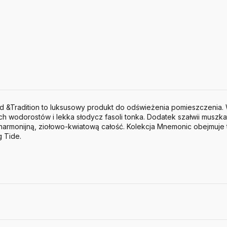
 &Tradition to luksusowy produkt do odświeżenia pomieszczenia.
ych wodorostów i lekka słodycz fasoli tonka. Dodatek szałwii musz
armonijną, ziołowo-kwiatową całość. Kolekcja Mnemonic obejmuje t
g Tide.