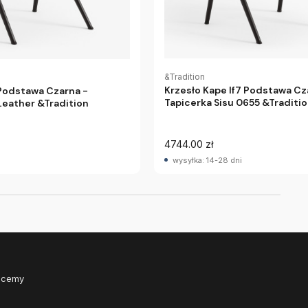
&Tradition
Krzesło Kape If7 Podstawa Cz
 Podstawa Czarna -
Tapicerka Sisu 0655 &Traditi
Leather &Tradition
4744.00 zł
wysyłka: 14-28 dni
Chcemy