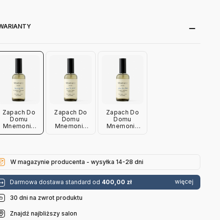
WARIANTY
Zapach Do
Zapach Do
Zapach Do
Domu
Domu
Domu
Mnemonic
Mnemonic
Mnemonic
Mnc4 Turning
Mnc4 Into
Mnc4 After
Tide
The Moor
The Rain
Andtradition
Andtradition
Andtradition
W magazynie producenta - wysyłka 14-28 dni
więcej
Darmowa dostawa standard od
400,00 zł
30 dni na zwrot produktu
Znajdź najbliższy salon