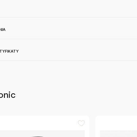
NIA
RTYFIKATY
onic