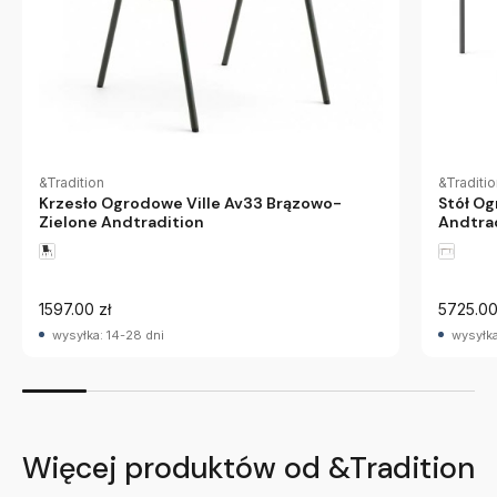
&Tradition
&Traditi
Krzesło Ogrodowe Ville Av33 Brązowo-
Stół Og
Zielone Andtradition
Andtra
1597.00 zł
5725.00
wysyłka: 14-28 dni
wysyłka
Więcej produktów od &Tradition