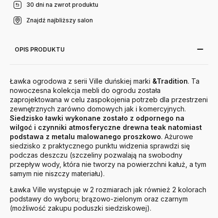
30 dni na zwrot produktu
Znajdź najbliższy salon
OPIS PRODUKTU
Ławka ogrodowa z serii Ville duńskiej marki
&Tradition
. Ta
nowoczesna kolekcja mebli do ogrodu została
zaprojektowana w celu zaspokojenia potrzeb dla przestrzeni
zewnętrznych zarówno domowych jak i komercyjnych.
Siedzisko ławki wykonane zostało z odpornego na
wilgoć i czynniki atmosferyczne drewna teak natomiast
podstawa z metalu malowanego proszkowo
. Ażurowe
siedzisko z praktycznego punktu widzenia sprawdzi się
podczas deszczu (szczeliny pozwalają na swobodny
przepływ wody, która nie tworzy na powierzchni kałuż, a tym
samym nie niszczy materiału).
Ławka Ville występuje w 2 rozmiarach jak również 2 kolorach
podstawy do wyboru; brązowo-zielonym oraz czarnym
(możliwość zakupu poduszki siedziskowej).