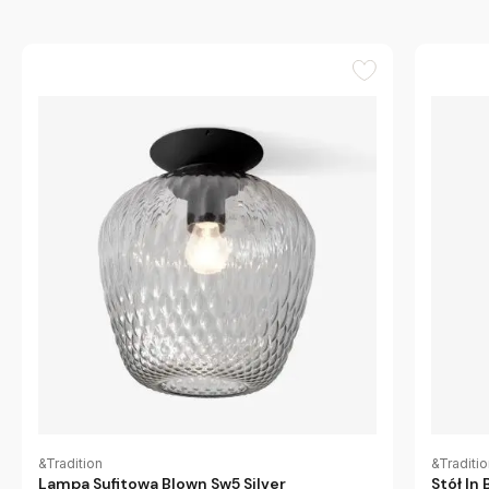
&Tradition
&Traditi
Lampa Sufitowa Blown Sw5 Silver
Stół In