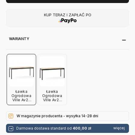
KUP TERAZ I ZAPŁAĆ PO
WARIANTY
Ławka
Ławka
Ogrodowa
Ogrodowa
Ville Av27
Ville Av27
Brązowo-
Czarna
Zielona
Andtradition
Andtradition
W magazynie producenta - wysyłka 14-28 dni
więcej
Darmowa dostawa standard od
400,00 zł