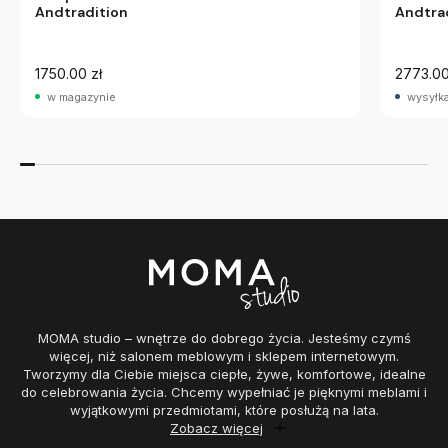
Andtradition
Andtra
1750.00 zł
2773.00
w magazynie
wysyłka
MOMA studio – wnętrze do dobrego życia. Jesteśmy czymś
więcej, niż salonem meblowym i sklepem internetowym.
Tworzymy dla Ciebie miejsca ciepłe, żywe, komfortowe, idealne
do celebrowania życia. Chcemy wypełniać je pięknymi meblami i
wyjątkowymi przedmiotami, które posłużą na lata.
Zobacz więcej