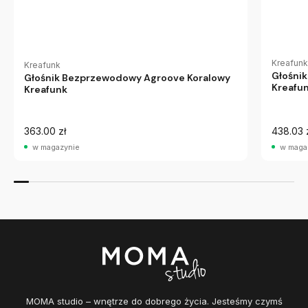
Kreafunk
Kreafunk
Głośni
Głośnik Bezprzewodowy Agroove Koralowy
Kreafu
Kreafunk
363.00 zł
438.03 
w magazynie
w maga
MOMA studio – wnętrze do dobrego życia. Jesteśmy czymś