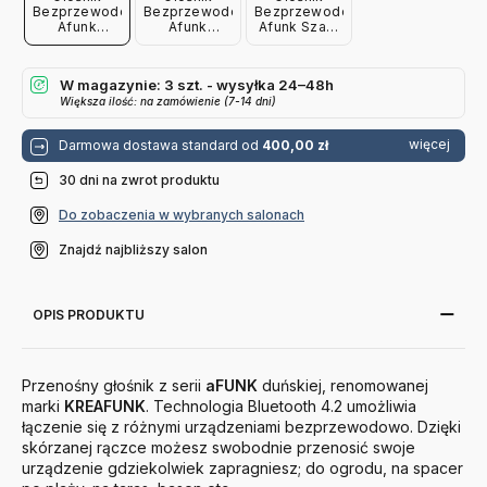
Bezprzewodowy
Bezprzewodowy
Bezprzewodowy
Afunk
Afunk
Afunk Szary
Czarny Gun
Czarny
Kreafunk
Metal
Kreafunk
Kreafunk
W magazynie: 3 szt. - wysyłka 24–48h
Większa ilość: na zamówienie (7-14 dni)
więcej
Darmowa dostawa standard od
400,00 zł
30 dni na zwrot produktu
Do zobaczenia w wybranych salonach
Znajdź najbliższy salon
OPIS PRODUKTU
Przenośny głośnik z serii
aFUNK
duńskiej, renomowanej
marki
KREAFUNK
. Technologia Bluetooth 4.2 umożliwia
łączenie się z różnymi urządzeniami bezprzewodowo. Dzięki
skórzanej rączce możesz swobodnie przenosić swoje
urządzenie gdziekolwiek zapragniesz; do ogrodu, na spacer