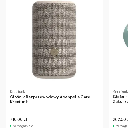
Kreafunk
Kreafunk
Głośni
Głośnik Bezprzewodowy Acappella Care
Zakurzo
Kreafunk
710.00 zł
262.00 
w magazynie
w maga