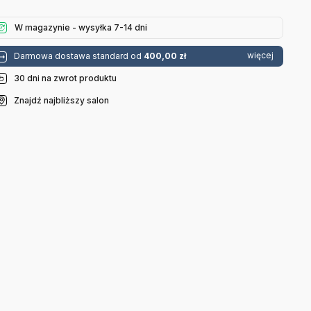
W magazynie - wysyłka 7-14 dni
więcej
Darmowa dostawa standard od
400,00 zł
30 dni na zwrot produktu
Znajdź najbliższy salon