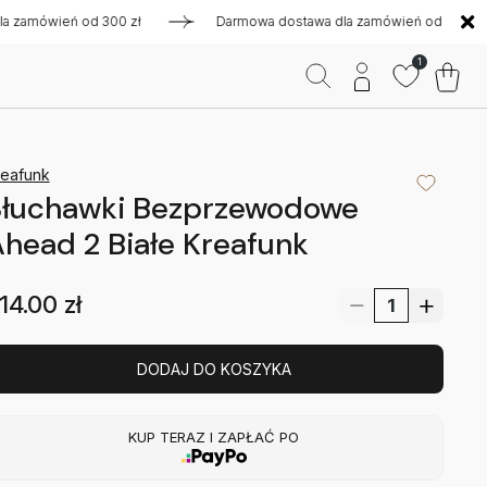
mówień od 300 zł
Darmowa dostawa dla zamówień od 300 zł
1
reafunk
Słuchawki Bezprzewodowe
head 2 Białe Kreafunk
14.00
zł
DODAJ DO KOSZYKA
KUP TERAZ I ZAPŁAĆ PO