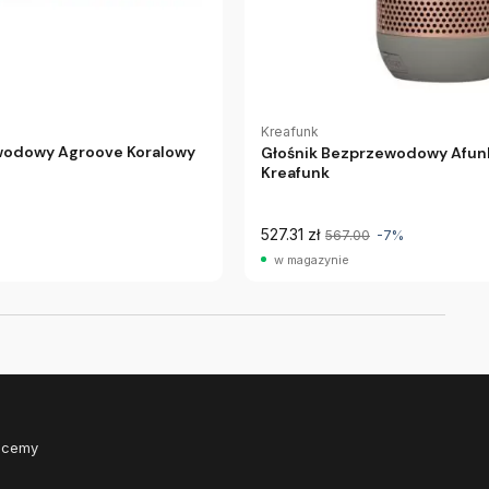
Kreafunk
wodowy Agroove Koralowy
Głośnik Bezprzewodowy Afun
Kreafunk
527.31 zł
567.00
-7%
w magazynie
Chcemy