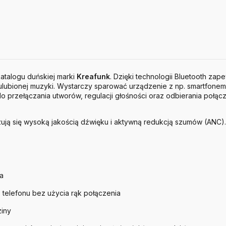
talogu duńskiej marki
Kreafunk
. Dzięki technologii Bluetooth zap
ubionej muzyki. Wystarczy sparować urządzenie z np. smartfonem.
do przełączania utworów, regulacji głośności oraz odbierania połąc
zują się wysoką jakością dźwięku i aktywną redukcją szumów (ANC
a
elefonu bez użycia rąk połączenia
ziny