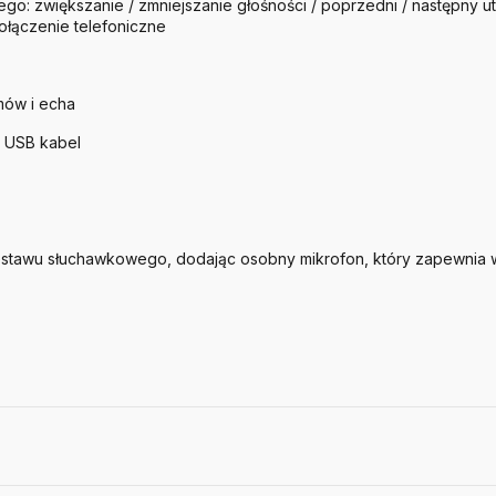
go: zwiększanie / zmniejszanie głośności / poprzedni / następny u
ołączenie telefoniczne
mów i echa
 USB kabel
estawu słuchawkowego, dodając osobny mikrofon, który zapewnia