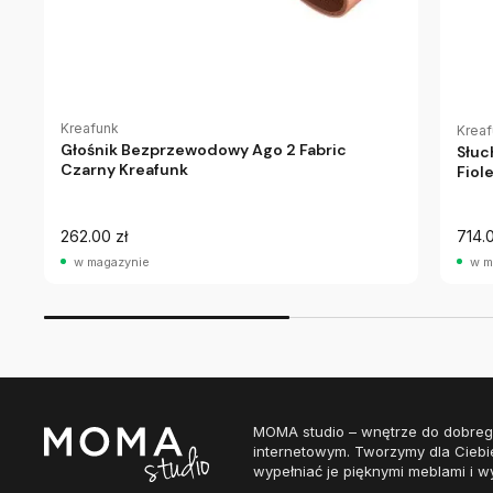
Kreafunk
Krea
Głośnik Bezprzewodowy Ago 2 Fabric
Słuc
Czarny Kreafunk
Fiol
262.00 zł
714.0
w magazynie
w m
MOMA studio – wnętrze do dobreg
internetowym. Tworzymy dla Ciebi
wypełniać je pięknymi meblami i w