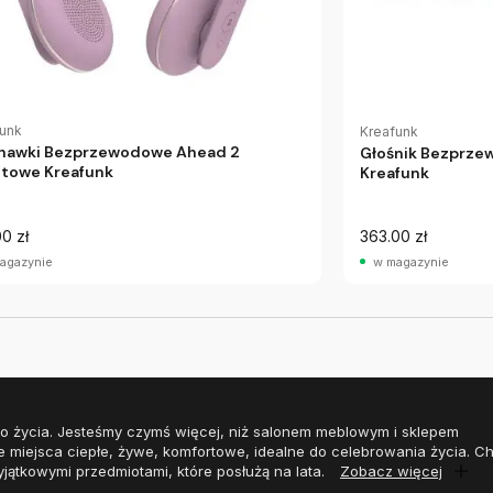
funk
Kreafunk
hawki Bezprzewodowe Ahead 2
Głośnik Bezprze
etowe Kreafunk
Kreafunk
0 zł
363.00 zł
agazynie
w magazynie
o życia. Jesteśmy czymś więcej, niż salonem meblowym i sklepem
e miejsca ciepłe, żywe, komfortowe, idealne do celebrowania życia. 
yjątkowymi przedmiotami, które posłużą na lata.
Zobacz więcej