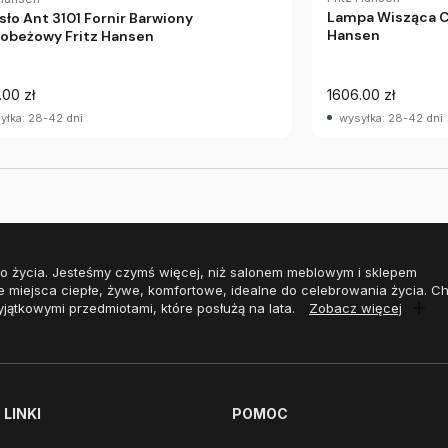
Lampa Wisząca Ca
sło Ant 3101 Fornir Barwiony
Hansen
obeżowy Fritz Hansen
.00 zł
1606.00 zł
yłka: 28-42 dni
wysyłka: 28-42 dni
o życia. Jesteśmy czymś więcej, niż salonem meblowym i sklepem
e miejsca ciepłe, żywe, komfortowe, idealne do celebrowania życia. 
yjątkowymi przedmiotami, które posłużą na lata.
Zobacz więcej
LINKI
POMOC