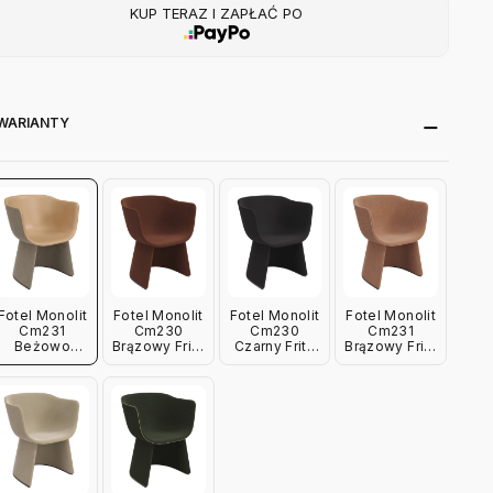
KUP TERAZ I ZAPŁAĆ PO
WARIANTY
Fotel Monolit
Fotel Monolit
Fotel Monolit
Fotel Monolit
Cm231
Cm230
Cm230
Cm231
Beżowo
Brązowy Fritz
Czarny Fritz
Brązowy Fritz
Naturalny
Hansen
Hansen
Hansen
Fritz Hansen