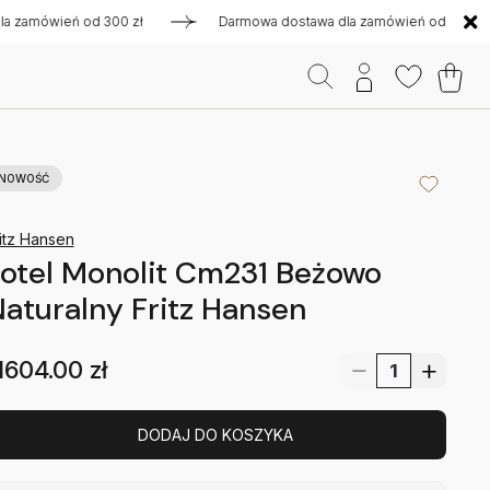
ówień od 300 zł
Darmowa dostawa dla zamówień od 300 zł
NOWOŚĆ
itz Hansen
otel Monolit Cm231 Beżowo
aturalny Fritz Hansen
1604.00
zł
DODAJ DO KOSZYKA