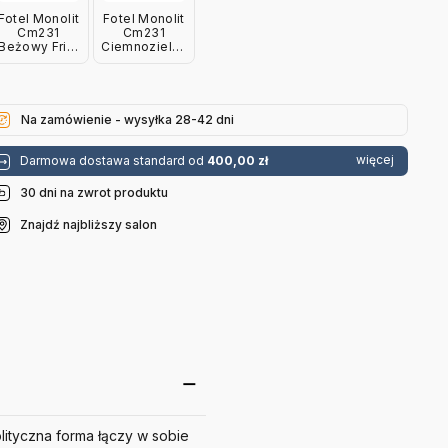
Fotel Monolit
Fotel Monolit
Cm231
Cm231
Beżowy Fritz
Ciemnozielony
Hansen
Fritz Hansen
Na zamówienie - wysyłka 28-42 dni
więcej
Darmowa dostawa standard od
400,00 zł
30 dni na zwrot produktu
Znajdź najbliższy salon
ityczna forma łączy w sobie