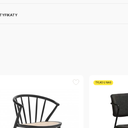
RTYFIKATY
TYLKO U NAS