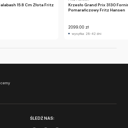
labash 15.8 Cm Złota Fritz
Krzesło Grand Prix 3130 Forni
Pomarańczowy Fritz Hansen
2099.00 zł
wysyłka: 28-42 dni
Chcemy
ŚLEDŹ NAS: