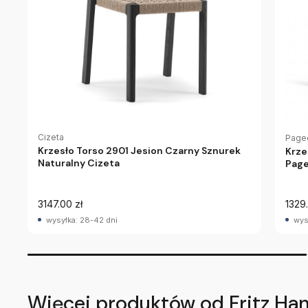
Cizeta
Page
Krzesło Torso 2901 Jesion Czarny Sznurek
Krze
Naturalny Cizeta
Pag
3147.00 zł
1329.
wysyłka: 28-42 dni
wys
Więcej produktów od Fritz Ha