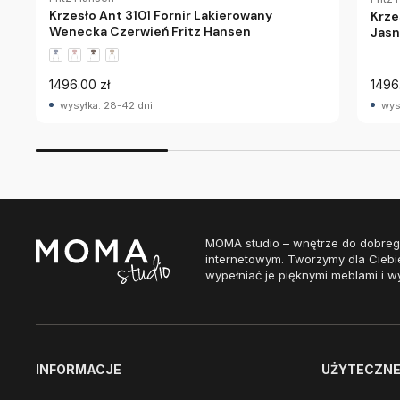
Krzesło Ant 3101 Fornir Lakierowany
Krze
Wenecka Czerwień Fritz Hansen
Jasn
1496.00 zł
1496
wysyłka: 28-42 dni
wys
MOMA studio – wnętrze do dobreg
internetowym. Tworzymy dla Ciebi
wypełniać je pięknymi meblami i w
INFORMACJE
UŻYTECZNE 