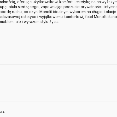
onalnością, oferując użytkownikowi komfort i estetykę na najwyższy
pę, otula siedzącego, zapewniając poczucie prywatności i intymno
obodę ruchu, co czyni Monolit idealnym wyborem na długie kolacje
adczasowej estetyce i wyjątkowemu komfortowi, fotel Monolit stan
o meblem, ale i wyrazem stylu życia.
NIA