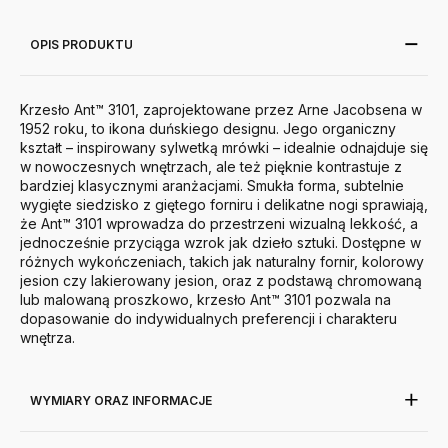
OPIS PRODUKTU
Krzesło Ant™ 3101, zaprojektowane przez Arne Jacobsena w
1952 roku, to ikona duńskiego designu. Jego organiczny
kształt – inspirowany sylwetką mrówki – idealnie odnajduje się
w nowoczesnych wnętrzach, ale też pięknie kontrastuje z
bardziej klasycznymi aranżacjami. Smukła forma, subtelnie
wygięte siedzisko z giętego forniru i delikatne nogi sprawiają,
że Ant™ 3101 wprowadza do przestrzeni wizualną lekkość, a
jednocześnie przyciąga wzrok jak dzieło sztuki.
Dostępne w
różnych wykończeniach, takich jak naturalny fornir, kolorowy
jesion czy lakierowany jesion, oraz z podstawą chromowaną
lub malowaną proszkowo, krzesło Ant™ 3101 pozwala na
dopasowanie do indywidualnych preferencji i charakteru
wnętrza.
WYMIARY ORAZ INFORMACJE