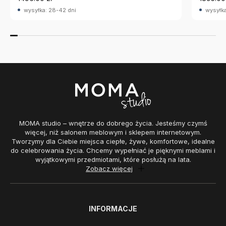
wysyłka: 28-42 dni
wysyłka
MOMA studio – wnętrze do dobrego życia. Jesteśmy czymś
więcej, niż salonem meblowym i sklepem internetowym.
Tworzymy dla Ciebie miejsca ciepłe, żywe, komfortowe, idealne
do celebrowania życia. Chcemy wypełniać je pięknymi meblami i
wyjątkowymi przedmiotami, które posłużą na lata.
Zobacz więcej
INFORMACJE