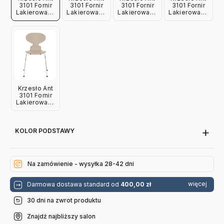
3101 Fornir
3101 Fornir
3101 Fornir
3101 Fornir
Lakierowany
Lakierowany
Lakierowany
Lakierowany
Wenecka
Lawendowy
Jasnoróżowy
Gliniany Brąz
Czerwień
Fritz Hansen
Fritz Hansen
Fritz Hansen
Fritz Hansen
Krzesło Ant
3101 Fornir
Lakierowany
Jasnobeżowy
Fritz Hansen
KOLOR PODSTAWY
Na zamówienie - wysyłka 28-42 dni
więcej
Darmowa dostawa standard od
400,00 zł
30 dni na zwrot produktu
Znajdź najbliższy salon