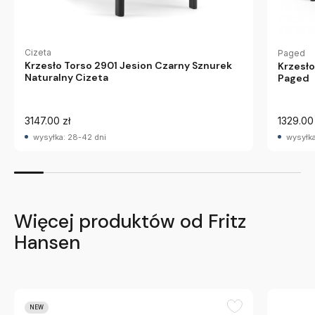
Cizeta
Paged
Krzesło Torso 2901 Jesion Czarny Sznurek
Krzesł
Naturalny Cizeta
Paged
3147.00 zł
1329.00 
wysyłka: 28-42 dni
wysyłka
Więcej produktów od Fritz
Hansen
NEW