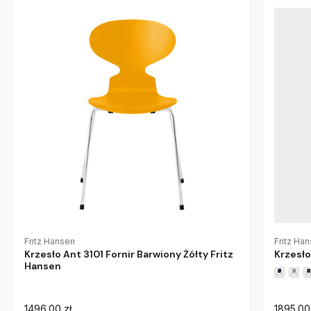
Fritz Hansen
Fritz Ha
Krzesło Ant 3101 Fornir Barwiony Żółty Fritz
Krzesło
Hansen
1496.00 zł
1895.00