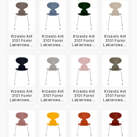
Krzesło Ant
Krzesło Ant
Krzesło Ant
Krzesło Ant
3101 Fornir
3101 Fornir
3101 Fornir
3101 Fornir
Lakierowany
Lakierowany
Lakierowany
Lakierowany
Gliniany Brąz
Zgaszony
Leśna Zieleń
Jasnobeżowy
Fritz Hansen
Błękit Fritz
Fritz Hansen
Fritz Hansen
Hansen
Krzesło Ant
Krzesło Ant
Krzesło Ant
Krzesło Ant
3101 Fornir
3101 Fornir
3101 Fornir
3101 Fornir
Lakierowany
Lakierowany
Lakierowany
Lakierowany
Granatowy
Szary Fritz
Jasnoróżowy
Oliwkowy
Fritz Hansen
Hansen
Fritz Hansen
Fritz Hansen