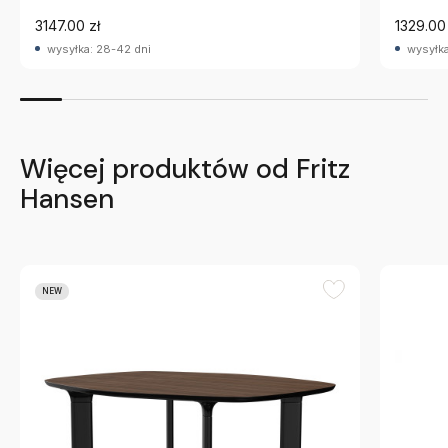
3147.00 zł
1329.00 
wysyłka: 28-42 dni
wysyłka
Więcej produktów od Fritz
Hansen
NEW