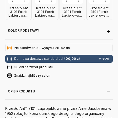
Krzesło Ant
Krzesło Ant
Krzesło Ant
Krzesło Ant
3101 Fornir
3101 Fornir
3101 Fornir
3101 Fornir
Lakierowany
Lakierowany
Lakierowany
Lakierowany
Dzika Róża
Żółty Fritz
Pomarańczowy
Wenecka
Fritz Hansen
Hansen
Fritz Hansen
Czerwień
Fritz Hansen
KOLOR PODSTAWY
Na zamówienie - wysyłka 28-42 dni
więcej
Darmowa dostawa standard od
400,00 zł
30 dni na zwrot produktu
Znajdź najbliższy salon
OPIS PRODUKTU
Krzesło Ant™ 3101, zaprojektowane przez Arne Jacobsena w
1952 roku, to ikona duńskiego designu. Jego organiczny