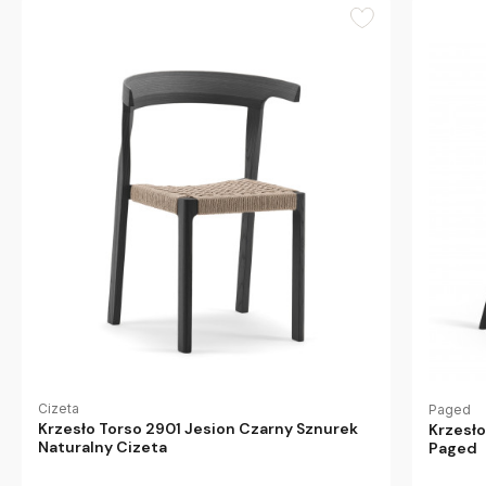
Cizeta
Paged
Krzesło Torso 2901 Jesion Czarny Sznurek
Krzesł
Naturalny Cizeta
Paged