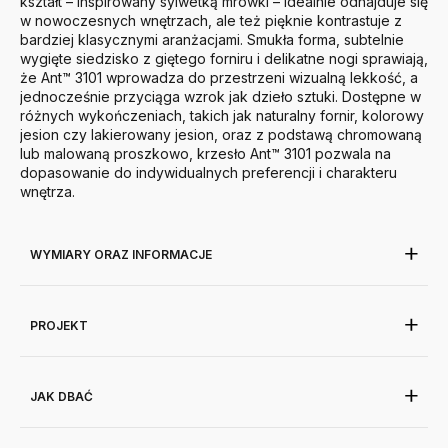
kształt – inspirowany sylwetką mrówki – idealnie odnajduje się
w nowoczesnych wnętrzach, ale też pięknie kontrastuje z
bardziej klasycznymi aranżacjami. Smukła forma, subtelnie
wygięte siedzisko z giętego forniru i delikatne nogi sprawiają,
że Ant™ 3101 wprowadza do przestrzeni wizualną lekkość, a
jednocześnie przyciąga wzrok jak dzieło sztuki.
Dostępne w
różnych wykończeniach, takich jak naturalny fornir, kolorowy
jesion czy lakierowany jesion, oraz z podstawą chromowaną
lub malowaną proszkowo, krzesło Ant™ 3101 pozwala na
dopasowanie do indywidualnych preferencji i charakteru
wnętrza.
WYMIARY ORAZ INFORMACJE
PROJEKT
JAK DBAĆ