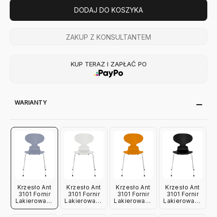
DODAJ DO KOSZYKA
ZAKUP Z KONSULTANTEM
KUP TERAZ I ZAPŁAĆ PO
WARIANTY
Krzesło Ant
Krzesło Ant
Krzesło Ant
Krzesło Ant
3101 Fornir
3101 Fornir
3101 Fornir
3101 Fornir
Lakierowany
Lakierowany
Lakierowany
Lakierowany
Lawendowy
Biały Fritz
Ciemnożółty
Czarny Fritz
Fritz Hansen
Hansen
Fritz Hansen
Hansen