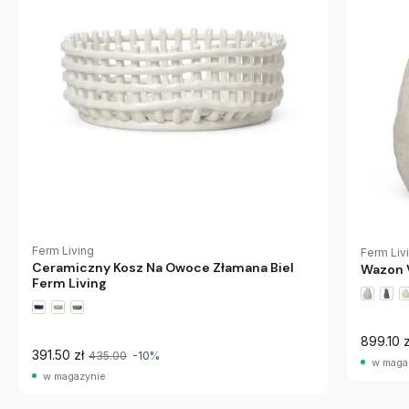
Ferm Living
Ferm Liv
Ceramiczny Kosz Na Owoce Złamana Biel
Wazon V
Ferm Living
899.10 z
391.50 zł
435.00
-10%
w maga
w magazynie