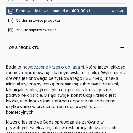
więcej
Darmowa dostawa standard od
400,00 zł
30 dni na zwrot produktu
Znajdź najbliższy salon
OPIS PRODUKTU
Boda to
nowoczesne krzesło do jadalni,
które łączy lekkość
formy z dopracowaną, skandynawską estetyką. Wykonane z
drewna jesionowego certyfikowanego FSC™ Mix, urzeka
minimalistyczną sylwetką przełamaną subtelnymi detalami,
takimi jak zaokrąglona tylna noga i charakterystyczne
podwójne oparcie. Dzięki swojej konstrukcji krzesło jest
lekkie, a jednocześnie stabilne i odporne na codzienne
użytkowanie w przestrzeniach domowych oraz
komercyjnych.
Krzesło jesionowe Boda sprawdza się zarówno w
prywatnych wnętrzach, jak i w restauracjach czy biurach,