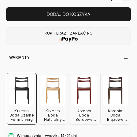
DODAJ DO KOSZYKA
KUP TERAZ I ZAPŁAĆ PO
WARIANTY
Krzesło
Krzesło
Krzesło
Krzesło
Boda Czarne
Boda
Boda
Boda
Ferm Living
Naturalny
Bordowe
Brązowe
Dąb Ferm
Ferm Living
Ferm Living
Living
W magazynie - wysyłka 14-21 dni