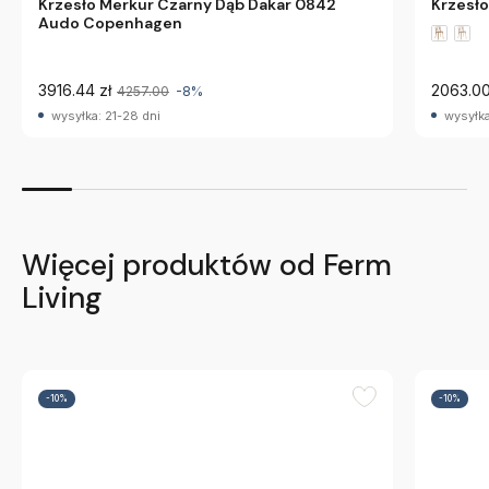
Krzesło Merkur Czarny Dąb Dakar 0842
Krzesło
Audo Copenhagen
3916.44 zł
2063.00
4257.00
-8%
wysyłka: 21-28 dni
wysyłka
Więcej produktów od Ferm
Living
-10%
-10%