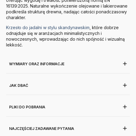
oferując wygodę i trwałość potwierdzoną normą EN
16139:2025. Naturalne wykończenie olejowane i lakierowane
podkreśla strukturę drewna, nadając całości ponadczasowy
charakter.
Krzesło do jadalni w stylu skandynawskim
, które dobrze
odnajduje się w aranżacjach minimalistycznych i
nowoczesnych, wprowadzając do nich spójność i wizualną
lekkość.
WYMIARY ORAZ INFORMACJE
JAK DBAĆ
PLIKI DO POBRANIA
NAJCZĘŚCIEJ ZADAWANE PYTANIA