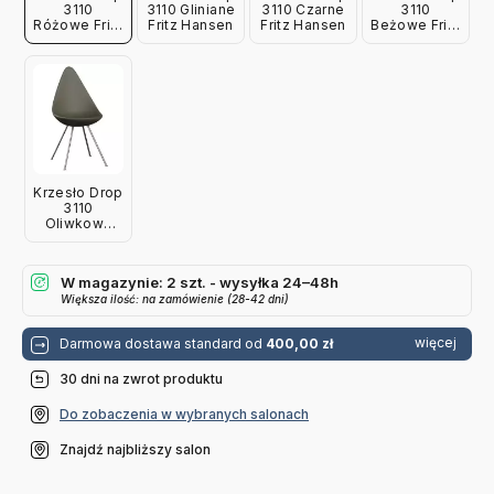
3110
3110 Gliniane
3110 Czarne
3110
Różowe Fritz
Fritz Hansen
Fritz Hansen
Beżowe Fritz
Hansen
Hansen
Krzesło Drop
3110
Oliwkowa
Zieleń Fritz
Hansen
W magazynie: 2 szt. - wysyłka 24–48h
Większa ilość: na zamówienie (28-42 dni)
więcej
Darmowa dostawa standard od
400,00 zł
30 dni na zwrot produktu
Do zobaczenia w wybranych salonach
Znajdź najbliższy salon