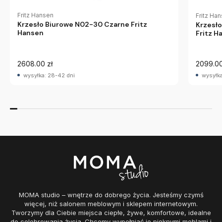
Fritz Hansen
Fritz Ha
Krzesło Biurowe N02-30 Czarne Fritz
Krzesło
Hansen
Fritz H
2608.00 zł
2099.00
wysyłka: 28-42 dni
wysyłka
MOMA studio – wnętrze do dobrego życia. Jesteśmy czymś
więcej, niż salonem meblowym i sklepem internetowym.
Tworzymy dla Ciebie miejsca ciepłe, żywe, komfortowe, idealne
do celebrowania życia. Chcemy wypełniać je pięknymi meblami i