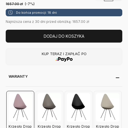
1657.00
zł
(-7%)
Do końca promocji: 18 dni
Najniższa cena z 30 dni przed obniżką: 1657.00 zł
DODAJ DO KOSZYKA
KUP TERAZ I ZAPŁAĆ PO
WARIANTY
Krzesło Drop
Krzesło Drop
Krzesło Drop
Krzesło Drop