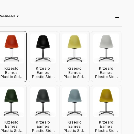
WARIANTY
Krzesło
Krzesło
Krzesło
Krzesło
Eames
Eames
Eames
Eames
Plastic Side
Plastic Side
Plastic Side
Plastic Side
Chair Re Dsl
Chair Re Dsl
Chair Re Dsl
Chair Re Dsl
Pomarańczowe
Czarne Vitra
Żółte Vitra
Kremowe
Vitra
Vitra
Krzesło
Krzesło
Krzesło
Krzesło
Eames
Eames
Eames
Eames
Plastic Side
Plastic Side
Plastic Side
Plastic Side