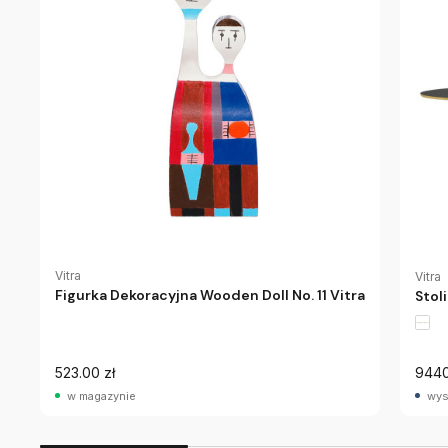
Vitra
Vitra
Figurka Dekoracyjna Wooden Doll No. 11 Vitra
Stol
523.00 zł
9440
w magazynie
wys