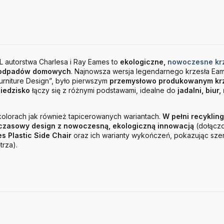
L autorstwa Charlesa i Ray Eames to
ekologiczne,
nowoczesne kr
u odpadów domowych
. Najnowsza wersja legendarnego krzesła Ea
rniture Design”, było pierwszym
przemysłowo produkowanym krz
iedzisko
łączy się z różnymi podstawami, idealne do
jadalni, biur,
 kolorach jak również tapicerowanych wariantach.
W pełni recyklin
zasowy design z nowoczesną, ekologiczną innowacją
(dołączo
s Plastic Side Chair
oraz ich warianty wykończeń, pokazując szer
rza).