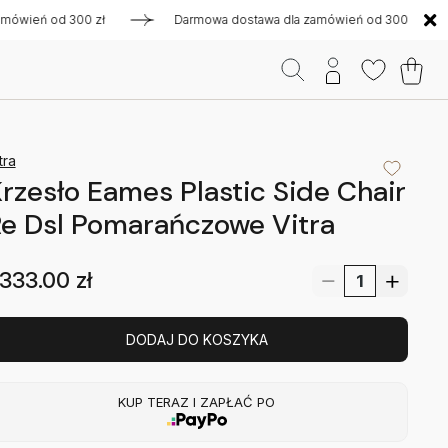
eń od 300 zł
Darmowa dostawa dla zamówień od 300 zł
tra
rzesło Eames Plastic Side Chair
e Dsl Pomarańczowe Vitra
333.00
zł
DODAJ DO KOSZYKA
KUP TERAZ I ZAPŁAĆ PO