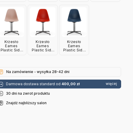
Chair Re Dsl
Chair Re Dsl
Chair Re Dsl
Chair Re Dsl
Zielone Vitra
Ciemnoszare
Jasnoszare
Musztardowe
Vitra
Vitra
Vitra
Krzesło
Krzesło
Krzesło
Eames
Eames
Eames
Plastic Side
Plastic Side
Plastic Side
Chair Re Dsl
Chair Re Dsl
Chair Re Dsl
Różowe Vitra
Czerwone
Niebieskie
Vitra
Vitra
Na zamówienie - wysyłka 28-42 dni
więcej
Darmowa dostawa standard od
400,00 zł
30 dni na zwrot produktu
Znajdź najbliższy salon