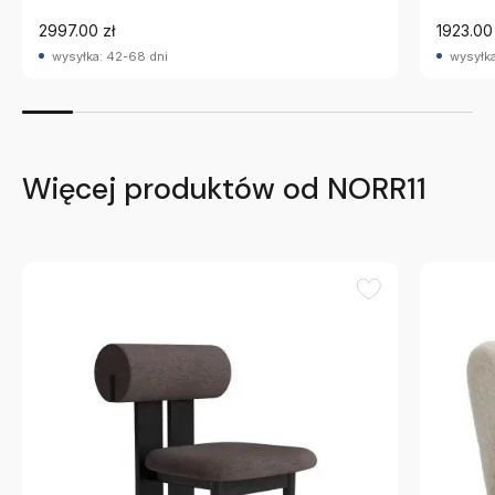
2997.00 zł
1923.00 
wysyłka: 42-68 dni
wysyłka
Więcej produktów od NORR11