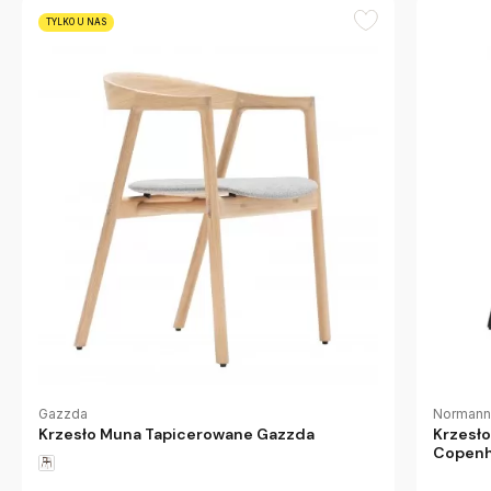
TYLKO U NAS
Gazzda
Normann
Krzesło Muna Tapicerowane Gazzda
Krzesło
Copen