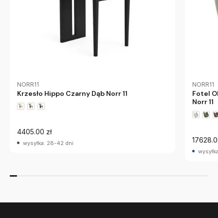
NORR11
NORR11
Krzesło Hippo Czarny Dąb Norr 11
Fotel O
Norr 11
4405.00 zł
17628.0
wysyłka: 28-42 dni
wysyłka