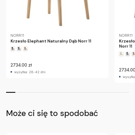
NORR11
NORR11
Krzesło Elephant Naturalny Dąb Norr 11
Krzesł
Norr 11
2734.00 zł
2734.00
wysyłka: 28-42 dni
wysyłka
Może ci się to spodobać