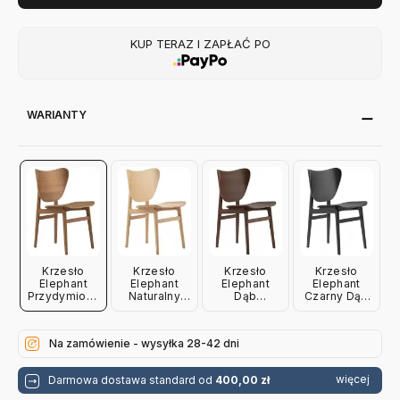
KUP TERAZ I ZAPŁAĆ PO
WARIANTY
Krzesło
Krzesło
Krzesło
Krzesło
Elephant
Elephant
Elephant
Elephant
Przydymiony
Naturalny
Dąb
Czarny Dąb
Dąb Norr 11
Dąb Norr 11
Barwiony Na
Norr 11
Ciemno Norr
11
Na zamówienie - wysyłka 28-42 dni
więcej
Darmowa dostawa standard od
400,00 zł