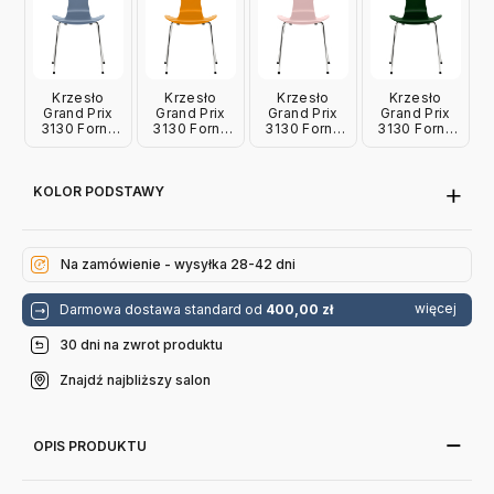
Krzesło
Krzesło
Krzesło
Krzesło
Grand Prix
Grand Prix
Grand Prix
Grand Prix
3130 Fornir
3130 Fornir
3130 Fornir
3130 Fornir
Lakierowany
Lakierowany
Lakierowany
Lakierowany
Zgaszony
Ciemnożółty
Jasnoróżowy
Leśna Zieleń
Błękit Fritz
Fritz Hansen
Fritz Hansen
Fritz Hansen
Hansen
KOLOR PODSTAWY
Na zamówienie - wysyłka 28-42 dni
więcej
Darmowa dostawa standard od
400,00 zł
30 dni na zwrot produktu
Znajdź najbliższy salon
OPIS PRODUKTU