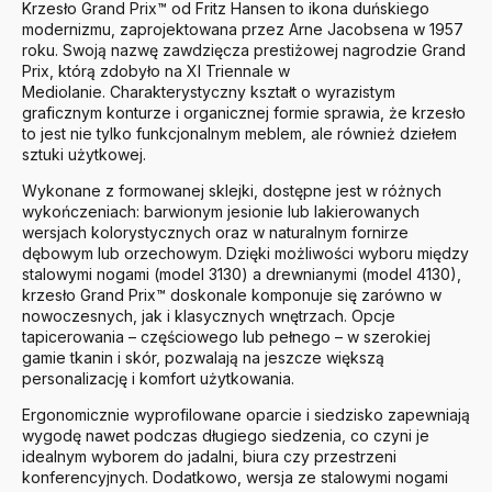
Krzesło Grand Prix™ od Fritz Hansen to ikona duńskiego
modernizmu, zaprojektowana przez Arne Jacobsena w 1957
roku.
Swoją nazwę zawdzięcza prestiżowej nagrodzie Grand
Prix, którą zdobyło na XI Triennale w
Mediolanie.
Charakterystyczny kształt o wyrazistym
graficznym konturze i organicznej formie sprawia, że krzesło
to jest nie tylko funkcjonalnym meblem, ale również dziełem
sztuki użytkowej.
Wykonane z formowanej sklejki, dostępne jest w różnych
wykończeniach: barwionym jesionie lub lakierowanych
wersjach kolorystycznych oraz w naturalnym fornirze
dębowym lub orzechowym.
Dzięki możliwości wyboru między
stalowymi nogami (model 3130) a drewnianymi (model 4130),
krzesło Grand Prix™ doskonale komponuje się zarówno w
nowoczesnych, jak i klasycznych wnętrzach.
Opcje
tapicerowania – częściowego lub pełnego – w szerokiej
gamie tkanin i skór, pozwalają na jeszcze większą
personalizację i komfort użytkowania.
Ergonomicznie wyprofilowane oparcie i siedzisko zapewniają
wygodę nawet podczas długiego siedzenia, co czyni je
idealnym wyborem do jadalni, biura czy przestrzeni
konferencyjnych.
Dodatkowo, wersja ze stalowymi nogami