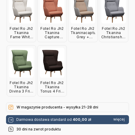
Fotel Ro Jh2
Fotel Ro Jh2
Fotel Ro Jh2
Fotel Ro Jh2
Tkanina
Tkanina
Tkaninacapture
Tkanina
Fame White
Capture
Grey +
Christianshavn
Fritz Hansen
Burnt Orange
Capture Pink
Light Grey
Fritz Hansen
Sand Fritz
Fritz Hansen
Hansen
Fotel Ro Jh2
Fotel Ro Jh2
Tkanina
Tkanina
Divina 3 Fritz
Tonus 4 Fritz
Hanzen
Hanzen
W magazynie producenta - wysyłka 21-28 dni
więcej
Darmowa dostawa standard od
400,00 zł
30 dni na zwrot produktu