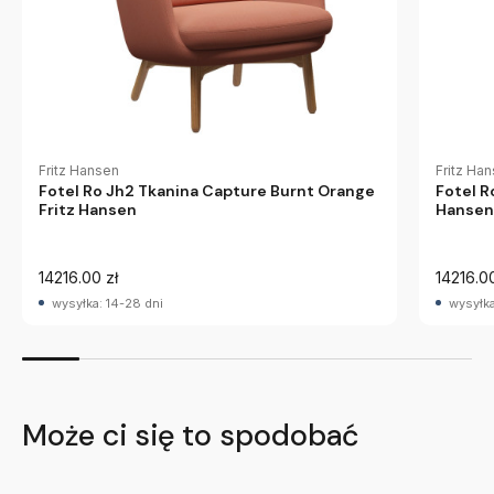
Fritz Hansen
Fritz Ha
Fotel Ro Jh2 Tkanina Capture Burnt Orange
Fotel R
Fritz Hansen
Hansen
14216.00 zł
14216.00
wysyłka: 14-28 dni
wysyłka
Może ci się to spodobać