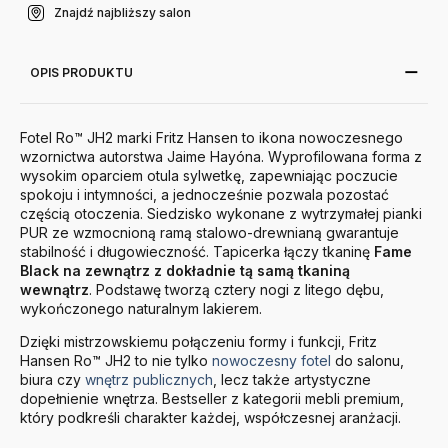
Znajdź najbliższy salon
OPIS PRODUKTU
Fotel Ro™ JH2 marki Fritz Hansen to ikona nowoczesnego
wzornictwa autorstwa Jaime Hayóna. Wyprofilowana forma z
wysokim oparciem otula sylwetkę, zapewniając poczucie
spokoju i intymności, a jednocześnie pozwala pozostać
częścią otoczenia. Siedzisko wykonane z wytrzymałej pianki
PUR ze wzmocnioną ramą stalowo-drewnianą gwarantuje
stabilność i długowieczność. Tapicerka łączy tkaninę
Fame
Black na zewnątrz z dokładnie tą samą tkaniną
wewnątrz
. Podstawę tworzą cztery nogi z litego dębu,
wykończonego naturalnym lakierem.
Dzięki mistrzowskiemu połączeniu formy i funkcji, Fritz
Hansen Ro™ JH2 to nie tylko
nowoczesny fotel
do salonu,
biura czy
wnętrz publicznych
, lecz także artystyczne
dopełnienie wnętrza. Bestseller z kategorii mebli premium,
który podkreśli charakter każdej, współczesnej aranżacji.