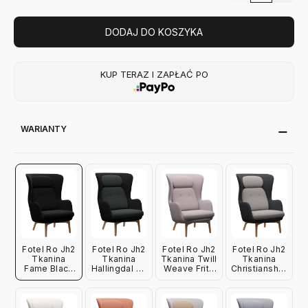
DODAJ DO KOSZYKA
KUP TERAZ I ZAPŁAĆ PO
WARIANTY
Fotel Ro Jh2
Fotel Ro Jh2
Fotel Ro Jh2
Fotel Ro Jh2
Tkanina
Tkanina
Tkanina Twill
Tkanina
Fame Black
Hallingdal 65
Weave Fritz
Christianshavn
Fritz Hanzen
+ Remix 3
Hansen
Dark Grey +
Fritz Hanzen
Christianshavn
Beige Fritz
Hansen