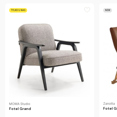
TYLKO U NAS
NEW
Zanotta
MOMA Studio
Fotel G
Fotel Grand