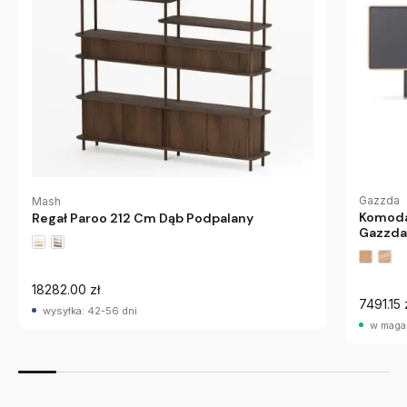
Gazzda
Mash
Komoda
Regał Paroo 212 Cm Dąb Podpalany
Gazzda
18282.00 zł
7491.15 
wysyłka: 42-56 dni
w maga