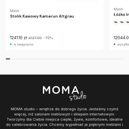
Mash
Mash
Łóżko I
Stolik Kawowy Kamerun Altgrau
1241.10 zł
12044.0
4137.00
-70%
w magazynie
wysyłka
MOMA studio – wnętrze do dobrego życia. Jesteśmy czymś
więcej, niż salonem meblowym i sklepem internetowym.
Tworzymy dla Ciebie miejsca ciepłe, żywe, komfortowe, idealne
do celebrowania życia. Chcemy wypełniać je pięknymi meblami i