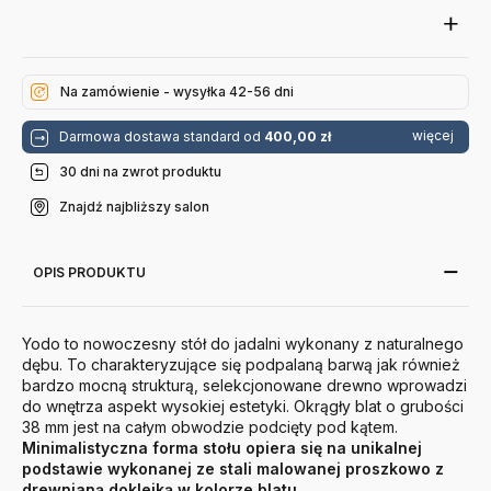
Na zamówienie - wysyłka 42-56 dni
więcej
Darmowa dostawa standard od
400,00 zł
30 dni na zwrot produktu
Znajdź najbliższy salon
OPIS PRODUKTU
Yodo to nowoczesny stół do jadalni wykonany z naturalnego
dębu. To charakteryzujące się podpalaną barwą jak również
bardzo mocną strukturą, selekcjonowane drewno wprowadzi
do wnętrza aspekt wysokiej estetyki. Okrągły blat o grubości
38 mm jest na całym obwodzie podcięty pod kątem.
Minimalistyczna forma stołu opiera się na unikalnej
podstawie wykonanej ze stali malowanej proszkowo z
drewnianą doklejką w kolorze blatu.