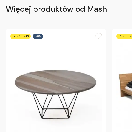
Więcej produktów od Mash
TYLKO U NAS
-70%
TYLKO U N