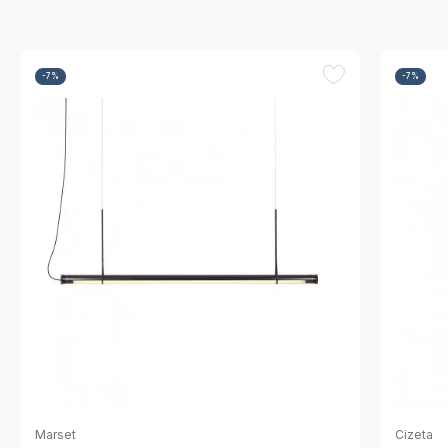
-7%
-7%
Marset
Cizeta