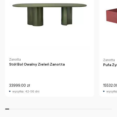
Zanotta
Zanotta
Stół Bol Owalny Zieleń Zanotta
Pufa Z
33999.00 zł
15532.0
wysyłka: 42-56 dni
wysyłka