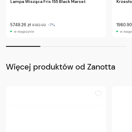
Lampa Wisząca Fris 155 Black Marset
Krzesło
5749.26 zł
1980.90
6182.00
-7%
w magazynie
w maga
Więcej produktów od Zanotta