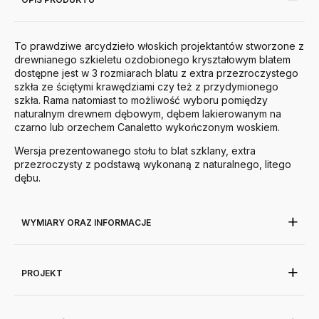
To prawdziwe arcydzieło włoskich projektantów stworzone
z
drewnianego szkieletu ozdobionego kryształowym blatem
dostępne jest w 3 rozmiarach blatu z extra przezroczystego
szkła ze ściętymi krawędziami czy też z przydymionego
szkła. Rama natomiast to możliwość wyboru pomiędzy
naturalnym drewnem dębowym, dębem lakierowanym na
czarno lub orzechem Canaletto wykończonym woskiem.
Wersja prezentowanego stołu to blat szklany, extra
przezroczysty z podstawą wykonaną z naturalnego, litego
dębu.
WYMIARY ORAZ INFORMACJE
PROJEKT