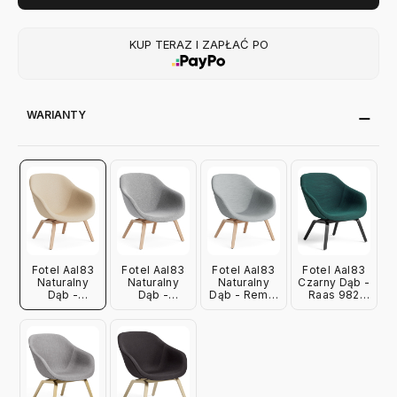
KUP TERAZ I ZAPŁAĆ PO
WARIANTY
Fotel Aal83
Fotel Aal83
Fotel Aal83
Fotel Aal83
Naturalny
Naturalny
Naturalny
Czarny Dąb -
Dąb -
Dąb -
Dąb - Remix
Raas 982
Hallingdal
Hallingdal
123 Hay
Hay
220 Hay
130 Hay