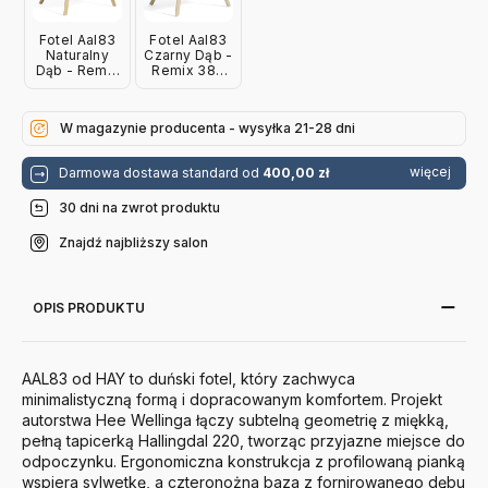
Fotel Aal83
Fotel Aal83
Naturalny
Czarny Dąb -
Dąb - Remix
Remix 383
133 Hay
Hay
W magazynie producenta - wysyłka 21-28 dni
więcej
Darmowa dostawa standard od
400,00 zł
30 dni na zwrot produktu
Znajdź najbliższy salon
OPIS PRODUKTU
AAL83 od HAY to duński fotel, który zachwyca
minimalistyczną formą i dopracowanym komfortem. Projekt
autorstwa Hee Wellinga łączy subtelną geometrię z miękką,
pełną tapicerką Hallingdal 220, tworząc przyjazne miejsce do
odpoczynku. Ergonomiczna konstrukcja z profilowaną pianką
wspiera sylwetkę, a czteronożna baza z fornirowanego dębu