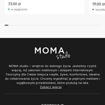
73.00 zł
111.00 zł
w magazynie
wysyłka
MOMA studio – wnętrze do dobrego życia. Jesteśmy czymś
więcej, niż salonem meblowym i sklepem internetowym.
Tworzymy dla Ciebie miejsca ciepłe, żywe, komfortowe, idealne
do celebrowania życia. Chcemy wypełniać je pięknymi meblami i
wyjątkowymi przedmiotami, które posłużą na lata.
Zobacz więcej