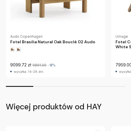
Audo Copenhagen
Umage
Fotel Brasilia Natural Oak Bouclé 02 Audo
Fotel 
White 
9099.72 zł
7959.00
9891.00
-8%
wysyłka: 14-28 dni
wysyłka
Więcej produktów od HAY