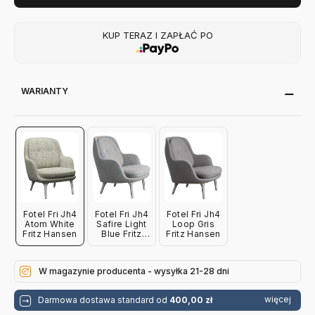
KUP TERAZ I ZAPŁAĆ PO
WARIANTY
Fotel Fri Jh4
Fotel Fri Jh4
Fotel Fri Jh4
Atom White
Safire Light
Loop Gris
Fritz Hansen
Blue Fritz
Fritz Hansen
Hansen
W magazynie producenta - wysyłka 21-28 dni
więcej
Darmowa dostawa standard od
400,00 zł