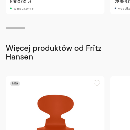
5990.00 zł
28656.0
w magazynie
wysyłka
Więcej produktów od Fritz
Hansen
NEW