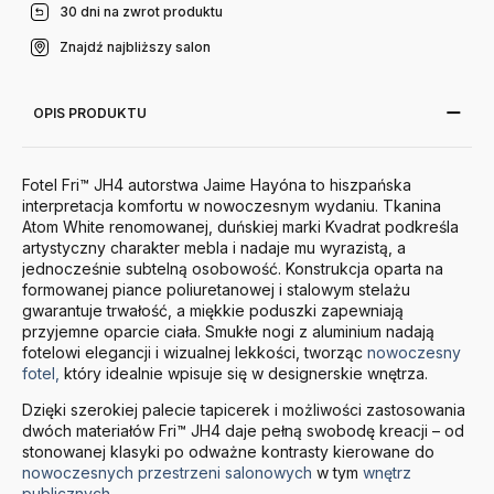
30 dni na zwrot produktu
Znajdź najbliższy salon
OPIS PRODUKTU
Fotel Fri™ JH4 autorstwa Jaime Hayóna to hiszpańska
interpretacja komfortu w nowoczesnym wydaniu. Tkanina
Atom White renomowanej, duńskiej marki Kvadrat podkreśla
artystyczny charakter mebla i nadaje mu wyrazistą, a
jednocześnie subtelną osobowość. Konstrukcja oparta na
formowanej piance poliuretanowej i stalowym stelażu
gwarantuje trwałość, a miękkie poduszki zapewniają
przyjemne oparcie ciała. Smukłe nogi z aluminium nadają
fotelowi elegancji i wizualnej lekkości, tworząc
nowoczesny
fotel,
który idealnie wpisuje się w designerskie wnętrza.
Dzięki szerokiej palecie tapicerek i możliwości zastosowania
dwóch materiałów Fri™ JH4 daje pełną swobodę kreacji – od
stonowanej klasyki po odważne kontrasty kierowane do
nowoczesnych przestrzeni salonowych
w tym
wnętrz
publicznych
.