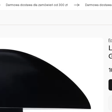
rmowa dostawa dla zamówień od 300 zł
Darmowa dostawa dla 
Fr
L
G
1