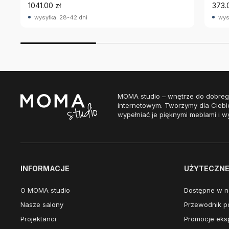
1041.00 zł
373.
wysyłka: 28-42 dni
wys
MOMA studio – wnętrze do dobreg
internetowym. Tworzymy dla Ciebi
wypełniać je pięknymi meblami i w
INFORMACJE
UŻYTECZNE 
O MOMA studio
Dostępne w n
Nasze salony
Przewodnik po
Projektanci
Promocje eks