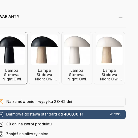
WARIANTY
Lampa
Lampa
Lampa
Lampa
Stołowa
Stołowa
Stołowa
Stołowa
Night Owl
Night Owl
Night Owl
Night Owl
Granatowa
Granatowa
Biała Fritz
Biała
Fritz Hansen
Podstawa
Hansen
Podstawa
Jesionowa
Jesionowa
Fritz Hansen
Fritz Hansen
Na zamówienie - wysyłka 28-42 dni
więcej
Darmowa dostawa standard od
400,00 zł
30 dni na zwrot produktu
Znajdź najbliższy salon