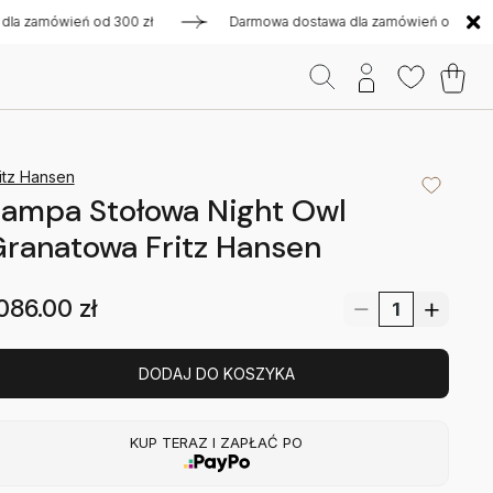
zamówień od 300 zł
Darmowa dostawa dla zamówień od 300 zł
itz Hansen
ampa Stołowa Night Owl
ranatowa Fritz Hansen
086.00
zł
DODAJ DO KOSZYKA
KUP TERAZ I ZAPŁAĆ PO