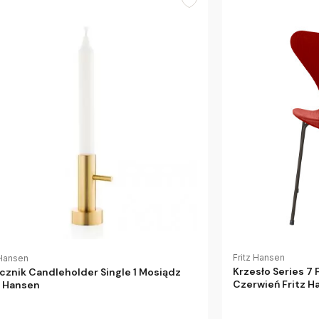
Fritz Hansen
 Hansen
Krzesło Series 7
cznik Candleholder Single 1 Mosiądz
Czerwień Fritz H
z Hansen