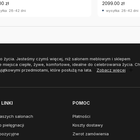
00 zł
2099.00 zł
yłka: 28-42 dni
wysyłka: 28-42 dni
o życia. Jesteśmy czymś więcej, niż salonem meblowym i sklepem
e miejsca ciepłe, żywe, komfortowe, idealne do celebrowania życia. 
yjątkowymi przedmiotami, które posłużą na lata.
Zobacz więcej
LINKI
POMOC
aszych salonach
Płatności
 pielęgnacji
Koszty dostawy
pozycyjne
Zwrot zamówienia