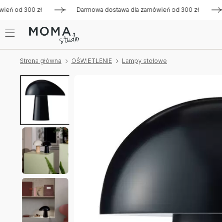
ń od 300 zł
Darmowa dostawa dla zamówień od 300 zł
Da
Strona główna
OŚWIETLENIE
Lampy stołowe