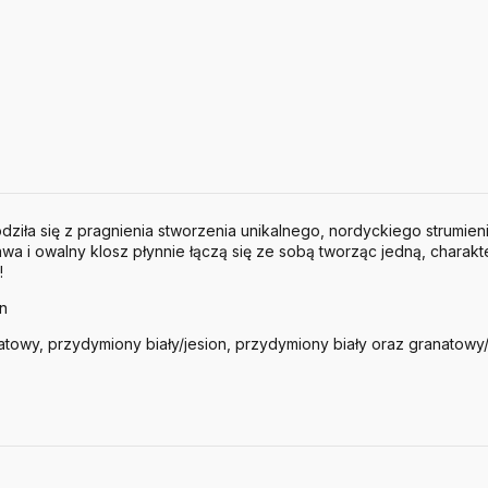
ziła się z pragnienia stworzenia unikalnego, nordyckiego strumieni
awa i owalny klosz płynnie łączą się ze sobą tworząc jedną, charak
!
en
towy, przydymiony biały/jesion, przydymiony biały oraz granatowy/