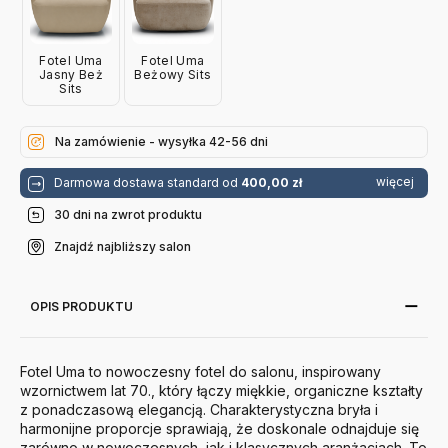
Fotel Uma
Fotel Uma
Jasny Beż
Beżowy Sits
Sits
Na zamówienie - wysyłka 42-56 dni
więcej
Darmowa dostawa standard od
400,00 zł
30 dni na zwrot produktu
Znajdź najbliższy salon
OPIS PRODUKTU
Fotel Uma to nowoczesny fotel do salonu, inspirowany
wzornictwem lat 70., który łączy miękkie, organiczne kształty
z ponadczasową elegancją. Charakterystyczna bryła i
harmonijne proporcje sprawiają, że doskonale odnajduje się
zarówno w nowoczesnych, jak i klasycznych aranżacjach. To