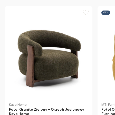
-30%
Kave Home
MTI Furn
Fotel Granite Zielony - Orzech Jesionowy
Fotel 
Kave Home
Furnin