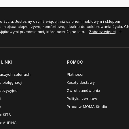
o życia. Jesteśmy czymś więcej, niż salonem meblowym i sklepem
e miejsca ciepłe, żywe, komfortowe, idealne do celebrowania życia. 
yjątkowymi przedmiotami, które posłużą na lata.
Zobacz więcej
LINKI
POMOC
aszych salonach
Płatności
 pielęgnacji
Koszty dostawy
pozycyjne
Zwrot zamówienia
i
Polityka zwrotów
e
Praca w MOMA Studio
x SITS
x AUPING