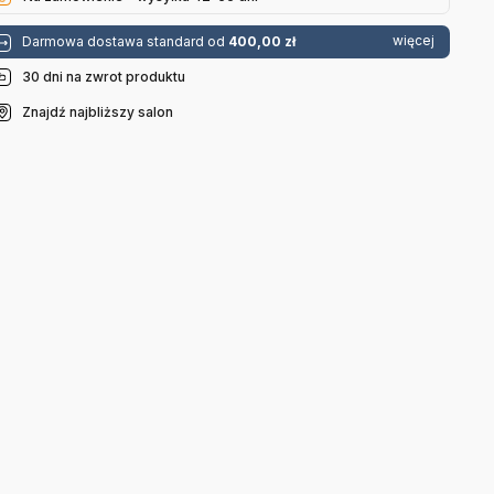
więcej
Darmowa dostawa standard od
400,00 zł
30 dni na zwrot produktu
Znajdź najbliższy salon