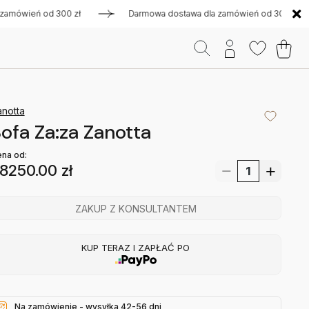
wień od 300 zł
Darmowa dostawa dla zamówień od 300 zł
notta
ofa Za:za Zanotta
na od:
8250.00
zł
ZAKUP Z KONSULTANTEM
KUP TERAZ I ZAPŁAĆ PO
Na zamówienie - wysyłka 42-56 dni