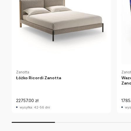
Zanotta
Zanot
Łóżko Ricordi Zanotta
Wazo
Zano
22757.00 zł
1785
wysyłka: 42-56 dni
wys