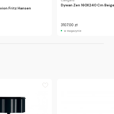
Calligaris
Dywan Zen 160X240 Cm Beige 
vion Fritz Hansen
3107.00 zł
w magazynie