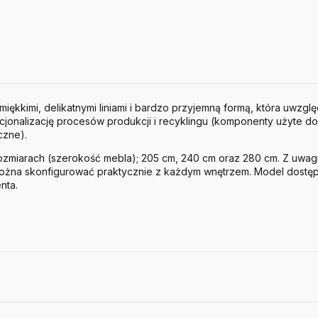
 miękkimi, delikatnymi liniami i bardzo przyjemną formą, która uwzgl
racjonalizację procesów produkcji i recyklingu (komponenty użyte do 
czne).
rozmiarach (szerokość mebla); 205 cm, 240 cm oraz 280 cm. Z uwag
można skonfigurować praktycznie z każdym wnętrzem. Model dostęp
nta.