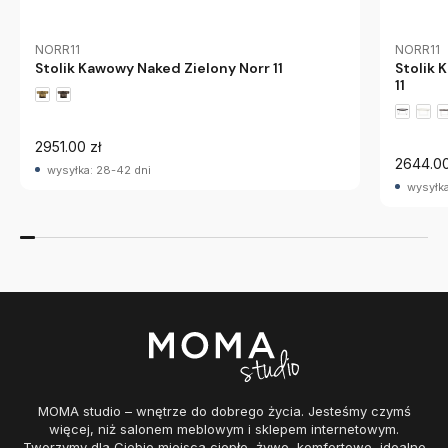
NORR11
NORR11
Stolik Kawowy Naked Zielony Norr 11
Stolik
11
2951.00 zł
2644.00
wysyłka: 28-42 dni
wysyłka
MOMA studio – wnętrze do dobrego życia. Jesteśmy czymś
więcej, niż salonem meblowym i sklepem internetowym.
Tworzymy dla Ciebie miejsca ciepłe, żywe, komfortowe, idealne