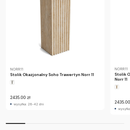
NORR11
NORR11
Stolik 
Stolik Okazjonalny Soho Trawertyn Norr 11
Norr 11
2435.00 zł
2435.00
wysyłka: 28-42 dni
wysyłka