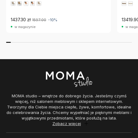
13419.90
1437.30 zł
1597.00
-10%
w maga
w magazynie
MOMA studio – wnętrze do dobrego życia. Jesteśmy czymś
więcej, niż salonem meblowym i sklepem internetowym.
Tworzymy dla Ciebie miejsca ciepłe, żywe, komfortowe, idealne
do celebrowania życia. Chcemy wypełniać je pięknymi meblami i
wyjątkowymi przedmiotami, które posłużą na lata.
Zobacz więcej