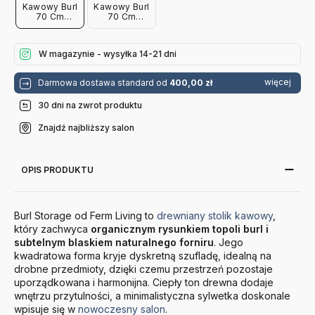
Kawowy Burl
Kawowy Burl
70 Cm
70 Cm
Naturalny
Brązowy
Ferm Living
Ferm Living
W magazynie - wysyłka 14-21 dni
więcej
Darmowa dostawa standard od
400,00 zł
30 dni na zwrot produktu
Znajdź najbliższy salon
OPIS PRODUKTU
Burl Storage od Ferm Living to
drewniany stolik kawowy
,
który zachwyca
organicznym rysunkiem topoli burl i
subtelnym blaskiem naturalnego forniru
. Jego
kwadratowa forma kryje dyskretną szufladę, idealną na
drobne przedmioty, dzięki czemu przestrzeń pozostaje
uporządkowana i harmonijna. Ciepły ton drewna dodaje
wnętrzu przytulności, a minimalistyczna sylwetka doskonale
wpisuje się w
nowoczesny salon
.