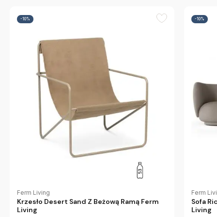
-10%
-10%
Ferm Liv
Ferm Living
Sofa Ri
Krzesło Desert Sand Z Beżową Ramą Ferm
Living
Living