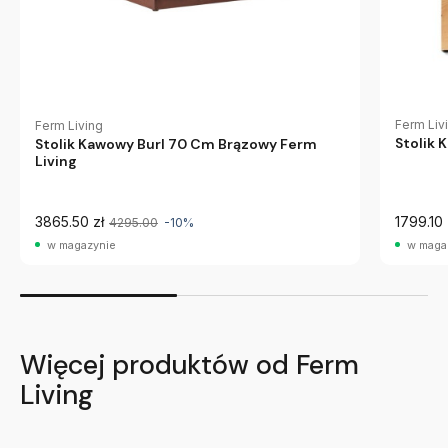
Ferm Liv
Ferm Living
Stolik 
Stolik Kawowy Burl 70 Cm Brązowy Ferm
Living
3865.50 zł
1799.10 
4295.00
-10%
w magazynie
w maga
Więcej produktów od Ferm
Living