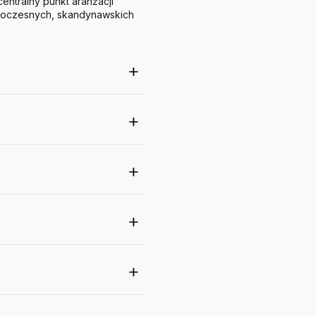
entralny punkt aranżacji
nowoczesnych, skandynawskich