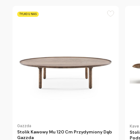
TYLKO U NAS
Gazzda
Kave
Stolik Kawowy Mu 120 Cm Przydymiony Dąb
Stol
Gazzda
Pods