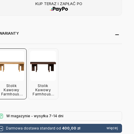
KUP TERAZ I ZAPŁAĆ PO
WARIANTY
Stolik
Stolik
Kawowy
Kawowy
Farmhouse
Farmhouse
Rectangle
Rectangle
Naturalny
Ciemny Dąb
Dąb Frama
Frama
W magazynie - wysyłka 7-14 dni
więcej
Darmowa dostawa standard od
400,00 zł