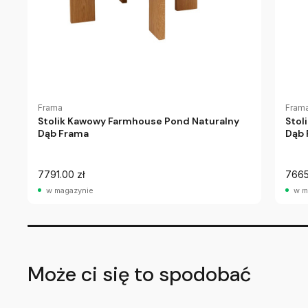
Frama
Fram
Stolik Kawowy Farmhouse Pond Naturalny
Stol
Dąb Frama
Dąb 
7791.00 zł
7665
w magazynie
w m
Może ci się to spodobać