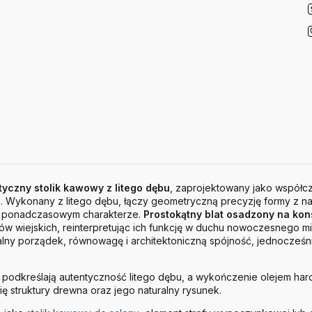
tyczny stolik kawowy z litego dębu
, zaprojektowany jako współcz
 Wykonany z litego dębu, łączy geometryczną precyzję formy z nat
m, ponadczasowym charakterze.
Prostokątny blat osadzony na konst
ów wiejskich, reinterpretując ich funkcję w duchu nowoczesnego min
lny porządek, równowagę i architektoniczną spójność, jednocześn
ki podkreślają autentyczność litego dębu, a wykończenie olejem h
ę struktury drewna oraz jego naturalny rysunek.