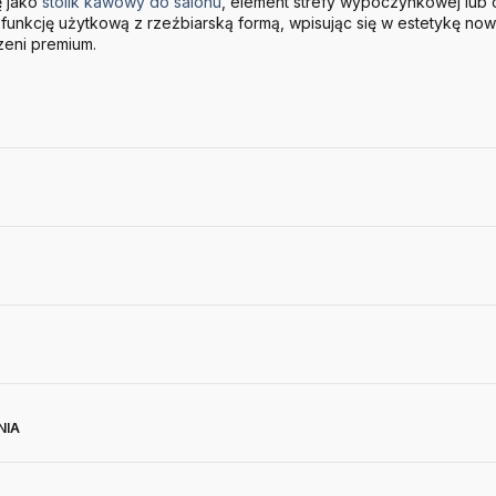
ę jako
stolik kawowy do salonu
, element strefy wypoczynkowej lub c
y funkcję użytkową z rzeźbiarską formą, wpisując się w estetykę 
zeni premium.
NIA