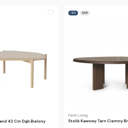
-10%
NEW
Ferm Living
Stolik Kawowy Tarn Ciemny Br
land 42 Cm Dąb Bielony