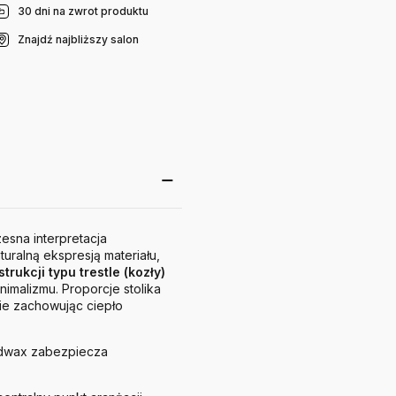
30 dni na zwrot produktu
Znajdź najbliższy salon
esna interpretacja
uralną ekspresją materiału,
rukcji typu trestle (kozły)
imalizmu. Proporcje stolika
ie zachowując ciepło
ardwax zabezpiecza