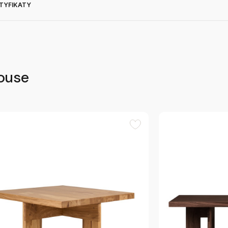
RTYFIKATY
house