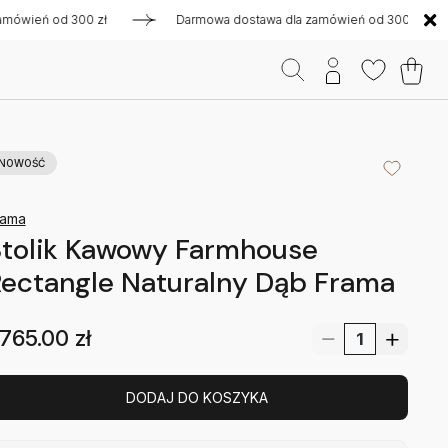
eń od 300 zł
Darmowa dostawa dla zamówień od 300 zł
D
NOWOŚĆ
rama
Stolik Kawowy Farmhouse
ectangle Naturalny Dąb Frama
765.00
zł
DODAJ DO KOSZYKA