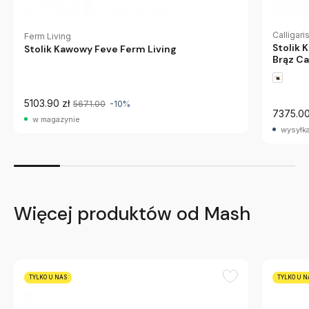
Calligari
Ferm Living
Stolik
Stolik Kawowy Feve Ferm Living
Brąz Ca
5103.90 zł
5671.00
-10%
7375.00
w magazynie
wysyłka
Więcej produktów od Mash
TYLKO U NAS
TYLKO U N