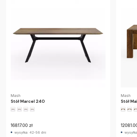
Mash
Mash
Stół Marcel 240
Stół Ma
16817.00 zł
12081.00
wysyłka: 42-56 dni
wysyłka