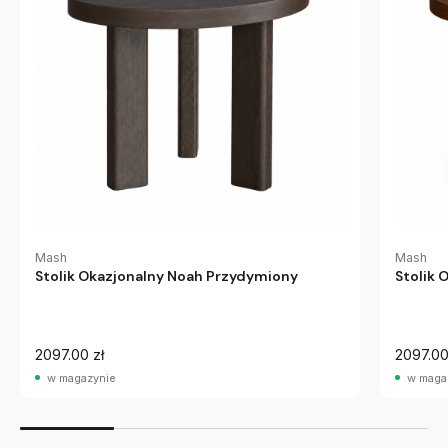
Mash
Mash
Stolik Okazjonalny Noah Przydymiony
Stolik
2097.00 zł
2097.00
w magazynie
w maga