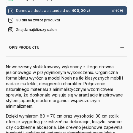
więcej
Darmowa dostawa standard od
400,00 zł
30 dni na zwrot produktu
Znajdź najbliższy salon
OPIS PRODUKTU
Nowoczesny stolik kawowy wykonany z litego drewna
jesionowego w przydymionym wykończeniu. Organiczna
forma blatu wyróżnia model Noah na tle klasycznych mebli i
nadaje mu lekki, designerski charakter. Połączenie
naturalnego materiału z minimalistycznym wzornictwem
sprawia, że doskonale wpisuje się w aranżacje inspirowane
stylem japandi, modern organic i współczesnym
minimalizmem.
Dzięki wymiarom 80 × 70 cm oraz wysokości 30 cm stolik
oferuje wygodną przestrzeń na dekoracje, książki, świece
czy codzienne akcesoria. Lite drewno jesionowe zapewnia
trwałość i stabilność, natomiast charakterystyczny blat o