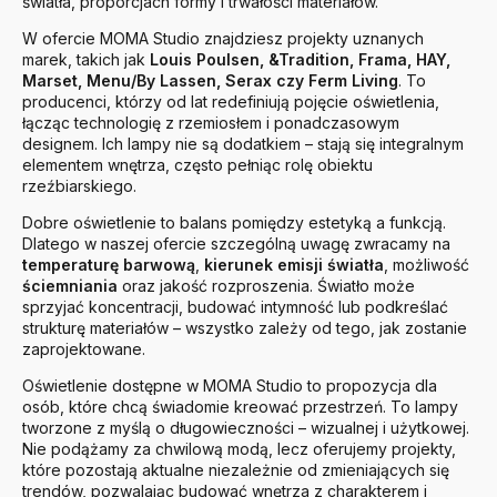
światła, proporcjach formy i trwałości materiałów.
W ofercie MOMA Studio znajdziesz projekty uznanych
marek, takich jak
Louis Poulsen, &Tradition, Frama, HAY,
Marset, Menu/By Lassen, Serax czy Ferm Living
. To
producenci, którzy od lat redefiniują pojęcie oświetlenia,
łącząc technologię z rzemiosłem i ponadczasowym
designem. Ich lampy nie są dodatkiem – stają się integralnym
elementem wnętrza, często pełniąc rolę obiektu
rzeźbiarskiego.
Dobre oświetlenie to balans pomiędzy estetyką a funkcją.
Dlatego w naszej ofercie szczególną uwagę zwracamy na
temperaturę barwową
,
kierunek emisji światła
, możliwość
ściemniania
oraz jakość rozproszenia. Światło może
sprzyjać koncentracji, budować intymność lub podkreślać
strukturę materiałów – wszystko zależy od tego, jak zostanie
zaprojektowane.
Oświetlenie dostępne w MOMA Studio to propozycja dla
osób, które chcą świadomie kreować przestrzeń. To lampy
tworzone z myślą o długowieczności – wizualnej i użytkowej.
Nie podążamy za chwilową modą, lecz oferujemy projekty,
które pozostają aktualne niezależnie od zmieniających się
trendów, pozwalając budować wnętrza z charakterem i