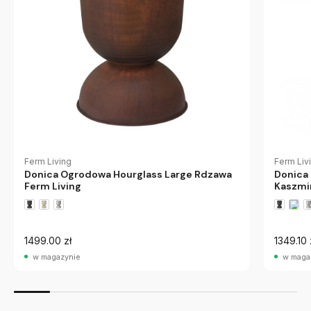
Ferm Living
Ferm Liv
Donica Ogrodowa Hourglass Large Rdzawa
Donica
Ferm Living
Kaszmi
1499.00 zł
1349.10 
w magazynie
w maga