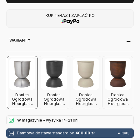
KUP TERAZ I ZAPŁAĆ PO
WARIANTY
Donica
Donica
Donica
Donica
Ogrodowa
Ogrodowa
Ogrodowa
Ogrodowa
Hourglass
Hourglass
Hourglass
Hourglass
Large
Large
Large
Large
Aluminiowa
Czarna Ferm
Kaszmirowa
Rdzawa
Ferm Living
Living
Ferm Living
Ferm Living
W magazynie - wysyłka 14-21 dni
więcej
Darmowa dostawa standard od
400,00 zł