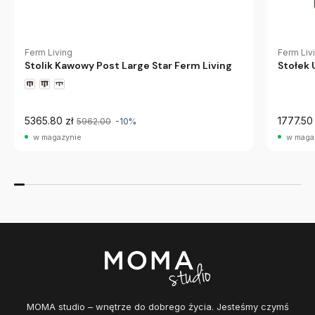
Ferm Living
Ferm Liv
Stolik Kawowy Post Large Star Ferm Living
Stołek 
5365.80 zł
1777.50 
5962.00
-10%
w magazynie
w maga
MOMA studio – wnętrze do dobrego życia. Jesteśmy czymś