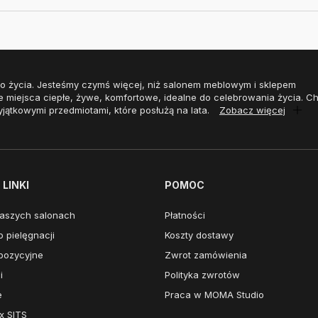
o życia. Jesteśmy czymś więcej, niż salonem meblowym i sklepem
e miejsca ciepłe, żywe, komfortowe, idealne do celebrowania życia. 
yjątkowymi przedmiotami, które posłużą na lata.
Zobacz więcej
LINKI
POMOC
aszych salonach
Płatności
 pielęgnacji
Koszty dostawy
pozycyjne
Zwrot zamówienia
i
Polityka zwrotów
e
Praca w MOMA Studio
x SITS