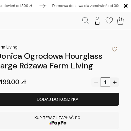
eń od 300 zł
Darmowa dostawa dla zamówień od 300 zł
rm Living
Donica Ogrodowa Hourglass
arge Rdzawa Ferm Living
499.00
zł
DODAJ DO KOSZYKA
KUP TERAZ I ZAPŁAĆ PO