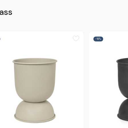
lass
-10%