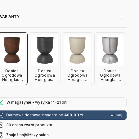
WARIANTY
Donica
Donica
Donica
Donica
Ogrodowa
Ogrodowa
Ogrodowa
Ogrodowa
Hourglass
Hourglass
Hourglass
Hourglass
Large
Large Czarna
Large
Large
Rdzawa Ferm
Ferm Living
Kaszmirowa
Aluminiowa
Living
Ferm Living
Ferm Living
W magazynie - wysyłka 14-21 dni
więcej
Darmowa dostawa standard od
400,00 zł
30 dni na zwrot produktu
Znajdź najbliższy salon