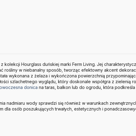
 kolekcji Hourglass duńskiej marki Ferm Living. Jej charakterystyc
 rośliny w niebanalny sposób, tworząc efektowny akcent dekora
stała wykonana z żelaza i wykończona powierzchnią przypominającą 
łości szlachetnego wyglądu, który doskonale współgra z zielenią r
owoczesna donica
na taras, balkon lub do ogrodu, która podkreśla 
nia nadmiaru wody sprawdzi się również w warunkach zewnętrznyc
m dla osób poszukujących trwałych, estetycznych i ponadczasowy