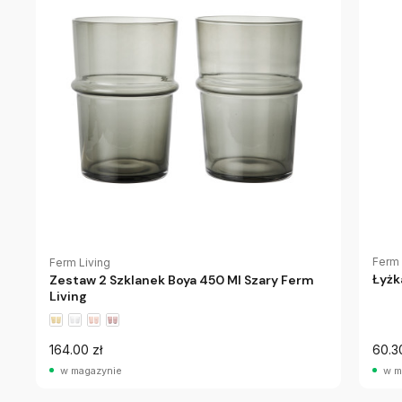
Ferm 
Ferm Living
Łyżk
Zestaw 2 Szklanek Boya 450 Ml Szary Ferm
Living
164.00 zł
60.3
w magazynie
w m