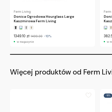
Ferm Living
Ferm 
Donica Ogrodowa Hourglass Large
Doni
Kaszmirowa Ferm Living
Kasz
1349.10 zł
382.
1499.00
-10%
w magazynie
w m
Więcej produktów od Ferm Liv
-10%