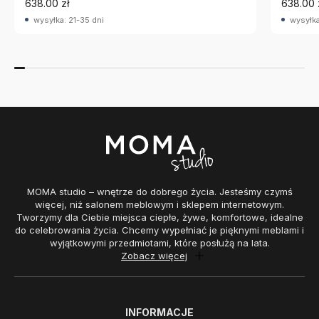
638.00 zł
638.00 
wysyłka: 21-35 dni
wysyłka
MOMA studio – wnętrze do dobrego życia. Jesteśmy czymś
więcej, niż salonem meblowym i sklepem internetowym.
Tworzymy dla Ciebie miejsca ciepłe, żywe, komfortowe, idealne
do celebrowania życia. Chcemy wypełniać je pięknymi meblami i
wyjątkowymi przedmiotami, które posłużą na lata.
Zobacz więcej
INFORMACJE