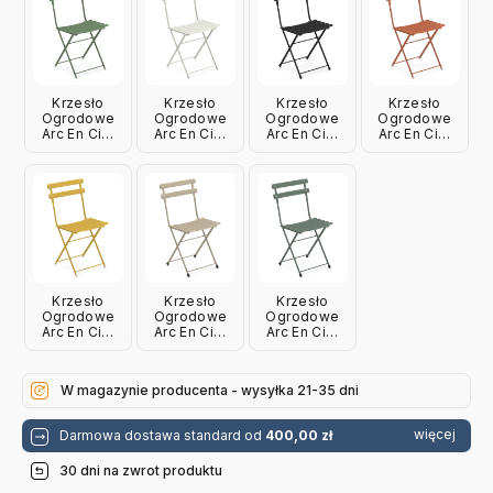
Krzesło
Krzesło
Krzesło
Krzesło
Ogrodowe
Ogrodowe
Ogrodowe
Ogrodowe
Arc En Ciel
Arc En Ciel
Arc En Ciel
Arc En Ciel
Zielone Emu
Białe Emu
Czarne Emu
Klonowe
Emu
Krzesło
Krzesło
Krzesło
Ogrodowe
Ogrodowe
Ogrodowe
Arc En Ciel
Arc En Ciel
Arc En Ciel
Żółte Emu
Taupe Emu
Ciemnozielone
Emu
W magazynie producenta - wysyłka 21-35 dni
więcej
Darmowa dostawa standard od
400,00 zł
30 dni na zwrot produktu