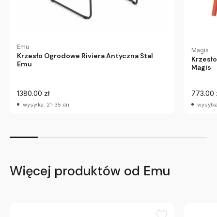
Emu
Magis
Krzesło Ogrodowe Riviera Antyczna Stal
Krzesł
Emu
Magis
1380.00 zł
773.00 
wysyłka: 21-35 dni
wysyłka
Więcej produktów od Emu