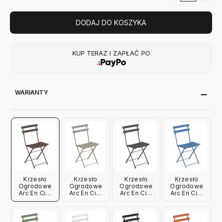
DODAJ DO KOSZYKA
KUP TERAZ I ZAPŁAĆ PO
WARIANTY
Krzesło
Krzesło
Krzesło
Krzesło
Ogrodowe
Ogrodowe
Ogrodowe
Ogrodowe
Arc En Ciel
Arc En Ciel
Arc En Ciel
Arc En Ciel
Indyjski Brąz
Szare Emu
Antyczna
Niebieskie
Emu
Stal Emu
Emu