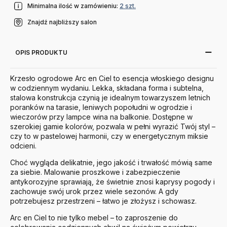
Minimalna ilość w zamówieniu:
2 szt.
Znajdź najbliższy salon
OPIS PRODUKTU
Krzesło ogrodowe Arc en Ciel to esencja włoskiego designu
w codziennym wydaniu. Lekka, składana forma i subtelna,
stalowa konstrukcja czynią je idealnym towarzyszem letnich
poranków na tarasie, leniwych popołudni w ogrodzie i
wieczorów przy lampce wina na balkonie. Dostępne w
szerokiej gamie kolorów, pozwala w pełni wyrazić Twój styl –
czy to w pastelowej harmonii, czy w energetycznym miksie
odcieni.
Choć wygląda delikatnie, jego jakość i trwałość mówią same
za siebie. Malowanie proszkowe i zabezpieczenie
antykorozyjne sprawiają, że świetnie znosi kaprysy pogody i
zachowuje swój urok przez wiele sezonów. A gdy
potrzebujesz przestrzeni – łatwo je złożysz i schowasz.
Arc en Ciel to nie tylko mebel – to zaproszenie do