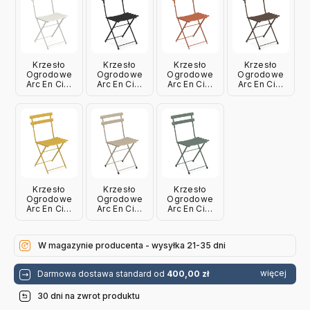
Krzesło
Krzesło
Krzesło
Krzesło
Ogrodowe
Ogrodowe
Ogrodowe
Ogrodowe
Arc En Ciel
Arc En Ciel
Arc En Ciel
Arc En Ciel
Białe Emu
Czarne Emu
Klonowe
Indyjski Brąz
Emu
Emu
Krzesło
Krzesło
Krzesło
Ogrodowe
Ogrodowe
Ogrodowe
Arc En Ciel
Arc En Ciel
Arc En Ciel
Żółte Emu
Taupe Emu
Ciemnozielone
Emu
W magazynie producenta - wysyłka 21-35 dni
więcej
Darmowa dostawa standard od
400,00 zł
30 dni na zwrot produktu