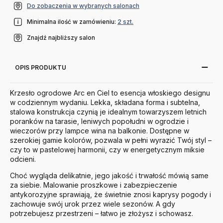
Do zobaczenia w wybranych salonach
Minimalna ilość w zamówieniu:
2 szt.
Znajdź najbliższy salon
OPIS PRODUKTU
Krzesło ogrodowe Arc en Ciel to esencja włoskiego designu
w codziennym wydaniu. Lekka, składana forma i subtelna,
stalowa konstrukcja czynią je idealnym towarzyszem letnich
poranków na tarasie, leniwych popołudni w ogrodzie i
wieczorów przy lampce wina na balkonie. Dostępne w
szerokiej gamie kolorów, pozwala w pełni wyrazić Twój styl –
czy to w pastelowej harmonii, czy w energetycznym miksie
odcieni.
Choć wygląda delikatnie, jego jakość i trwałość mówią same
za siebie. Malowanie proszkowe i zabezpieczenie
antykorozyjne sprawiają, że świetnie znosi kaprysy pogody i
zachowuje swój urok przez wiele sezonów. A gdy
potrzebujesz przestrzeni – łatwo je złożysz i schowasz.