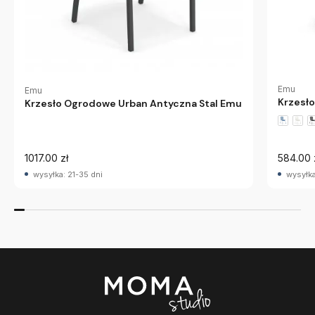
Emu
Emu
Krzesł
Krzesło Ogrodowe Urban Antyczna Stal Emu
1017.00 zł
584.00 
wysyłka: 21-35 dni
wysyłka