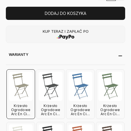
DODAJ DO KOSZYKA
KUP TERAZ I ZAPŁAĆ PO
WARIANTY
Krzesło
Krzesło
Krzesło
Krzesło
Ogrodowe
Ogrodowe
Ogrodowe
Ogrodowe
Arc En Ciel
Arc En Ciel
Arc En Ciel
Arc En Ciel
Szare Emu
Antyczna
Niebieskie
Zielone Emu
Stal Emu
Emu